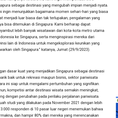
gapura sebagai destinasi yang mengubah impian menjadi nyata.
i ingin menunjukkan bagaimana momen sehari-hari yang biasa
at menjadi luar biasa dan tak terlupakan, pengalaman yang
ya bisa ditemukan di Singapura. Kami berharap dapat
yambut lebih banyak wisatawan dari kota-kota metro utama
Indonesia ke Singapura, serta menginspirasi mereka dari
vinsi lain di Indonesia untuk mengeksplorasi keunikan yang
awarkan oleh Singapura.” katanya, Jumat (29/9/2023).
gan dasar kuat yang menjadikan Singapura sebagai destinasi
arik baik untuk rekreasi maupun bisnis, sektor pariwisata
ara ini siap untuk mengalami pertumbuhan yang signifikan.
un, kompetisi antar destinasi wisata semakin meningkat,
ring dengan perubahan pada perilaku perjalanan pariwisata.
uah studi yang dilakukan pada November 2021 dengan lebih
i 3.000 responden di 10 pasar luar negeri menemukan bahwa
ermakna, dan hampir 80% dari mereka yang merencanakan