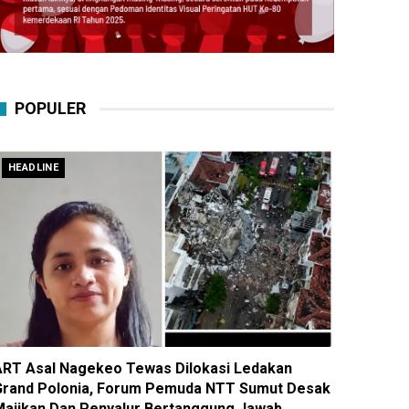
POPULER
HEADLINE
ART Asal Nagekeo Tewas Dilokasi Ledakan
Grand Polonia, Forum Pemuda NTT Sumut Desak
Majikan Dan Penyalur Bertanggung Jawab