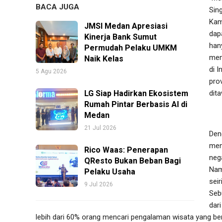
BACA JUGA
Sin
Kam
JMSI Medan Apresiasi
dap
Kinerja Bank Sumut
han
Permudah Pelaku UMKM
men
Naik Kelas
di 
5 Agu 2026
pro
LG Siap Hadirkan Ekosistem
dit
Rumah Pintar Berbasis AI di
Medan
21 Jul 2026
Den
men
Rico Waas: Penerapan
neg
QResto Bukan Beban Bagi
Nam
Pelaku Usaha
sei
9 Jul 2026
Seb
dar
lebih dari 60% orang mencari pengalaman wisata yang b