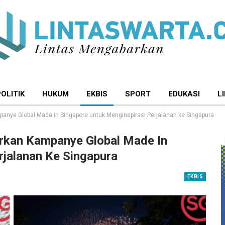
POLITIK
HUKUM
EKBIS
SPORT
EDUKASI
L
anye Global Made in Singapore untuk Menginspirasi Perjalanan ke Singapura
rkan Kampanye Global Made In
rjalanan Ke Singapura
EKBIS