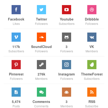
Facebook
Twitter
Youtube
Dribbble
Likes
Followers
Subscribers
Followers
117k
SoundCloud
3
VK
Subscribers
Followers
Followers
Members
Pinterest
276k
Instagram
ThemeForest
Followers
Members
Followers
Subscribers
5,474
Comments
3
RSS
Posts
Comments
Members
Subscribe