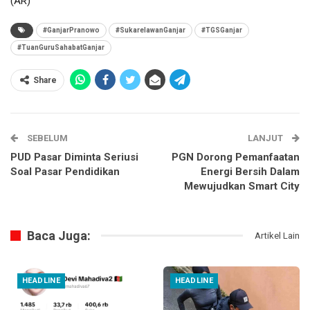
(AR)
#GanjarPranowo
#SukarelawanGanjar
#TGSGanjar
#TuanGuruSahabatGanjar
Share
SEBELUM
LANJUT
PUD Pasar Diminta Seriusi
PGN Dorong Pemanfaatan
Soal Pasar Pendidikan
Energi Bersih Dalam
Mewujudkan Smart City
Baca Juga:
Artikel Lain
HEADLINE
HEADLINE