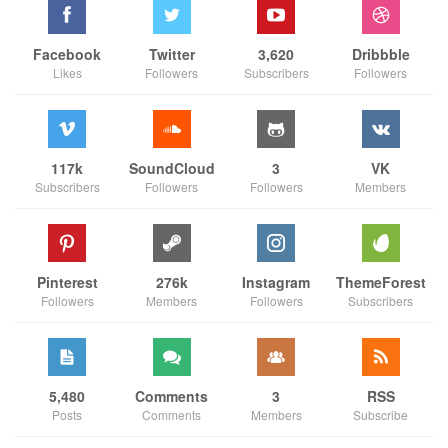
Facebook
Twitter
3,620
Dribbble
Likes
Followers
Subscribers
Followers
117k
SoundCloud
3
VK
Subscribers
Followers
Followers
Members
Pinterest
276k
Instagram
ThemeForest
Followers
Members
Followers
Subscribers
5,480
Comments
3
RSS
Posts
Comments
Members
Subscribe