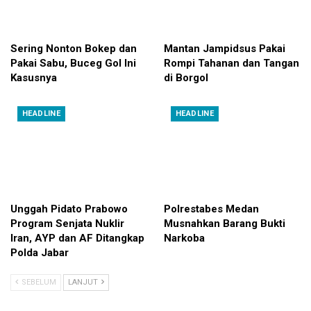
Sering Nonton Bokep dan
Mantan Jampidsus Pakai
Pakai Sabu, Buceg Gol Ini
Rompi Tahanan dan Tangan
Kasusnya
di Borgol
HEADLINE
HEADLINE
Unggah Pidato Prabowo
Polrestabes Medan
Program Senjata Nuklir
Musnahkan Barang Bukti
Iran, AYP dan AF Ditangkap
Narkoba
Polda Jabar
SEBELUM
LANJUT