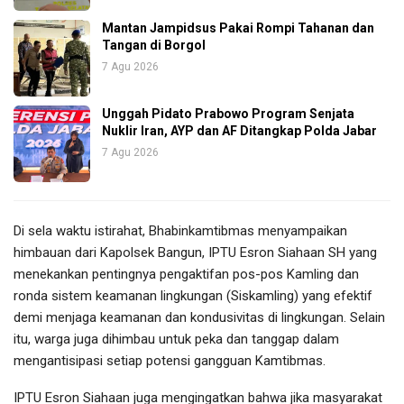
Mantan Jampidsus Pakai Rompi Tahanan dan
Tangan di Borgol
7 Agu 2026
Unggah Pidato Prabowo Program Senjata
Nuklir Iran, AYP dan AF Ditangkap Polda Jabar
7 Agu 2026
Di sela waktu istirahat, Bhabinkamtibmas menyampaikan
himbauan dari Kapolsek Bangun, IPTU Esron Siahaan SH yang
menekankan pentingnya pengaktifan pos-pos Kamling dan
ronda sistem keamanan lingkungan (Siskamling) yang efektif
demi menjaga keamanan dan kondusivitas di lingkungan. Selain
itu, warga juga dihimbau untuk peka dan tanggap dalam
mengantisipasi setiap potensi gangguan Kamtibmas.
IPTU Esron Siahaan juga mengingatkan bahwa jika masyarakat