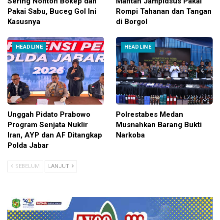
Sering Nonton Bokep dan
Mantan Jampidsus Pakai
Pakai Sabu, Buceg Gol Ini
Rompi Tahanan dan Tangan
Kasusnya
di Borgol
HEADLINE
HEADLINE
Unggah Pidato Prabowo
Polrestabes Medan
Program Senjata Nuklir
Musnahkan Barang Bukti
Iran, AYP dan AF Ditangkap
Narkoba
Polda Jabar
SEBELUM
LANJUT