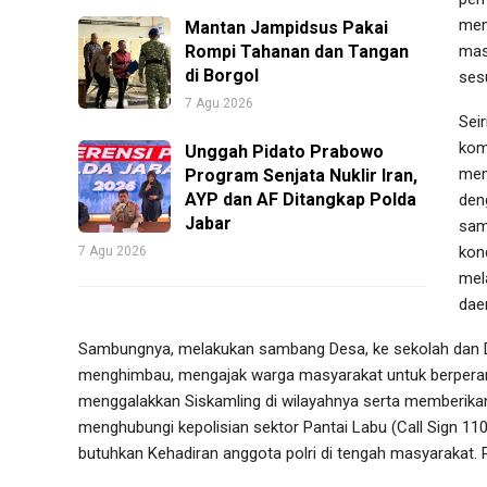
mem
Mantan Jampidsus Pakai
Rompi Tahanan dan Tangan
mas
di Borgol
ses
7 Agu 2026
Sei
kom
Unggah Pidato Prabowo
mem
Program Senjata Nuklir Iran,
AYP dan AF Ditangkap Polda
den
Jabar
sam
kon
7 Agu 2026
mel
dae
Sambungnya, melakukan sambang Desa, ke sekolah dan De
menghimbau, mengajak warga masyarakat untuk berperan
menggalakkan Siskamling di wilayahnya serta memberika
menghubungi kepolisian sektor Pantai Labu (Call Sign 1
butuhkan Kehadiran anggota polri di tengah masyarakat.