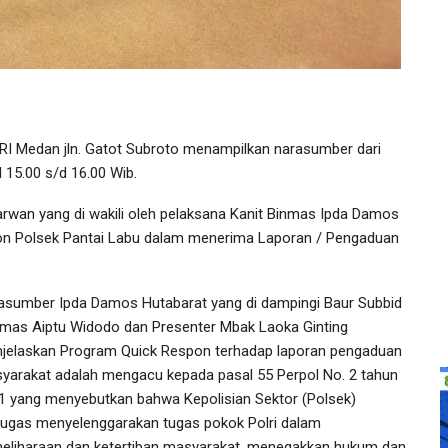
 RRI Medan jln. Gatot Subroto menampilkan narasumber dari
 15.00 s/d 16.00 Wib.
rwan yang di wakili oleh pelaksana Kanit Binmas Ipda Damos
pon Polsek Pantai Labu dalam menerima Laporan / Pengaduan
asumber Ipda Damos Hutabarat yang di dampingi Baur Subbid
mas Aiptu Widodo dan Presenter Mbak Laoka Ginting
jelaskan Program Quick Respon terhadap laporan pengaduan
yarakat adalah mengacu kepada pasal 55 Perpol No. 2 tahun
1 yang menyebutkan bahwa Kepolisian Sektor (Polsek)
tugas menyelenggarakan tugas pokok Polri dalam
eliharaan dan ketertiban masyarakat, menegakkan hukum dan