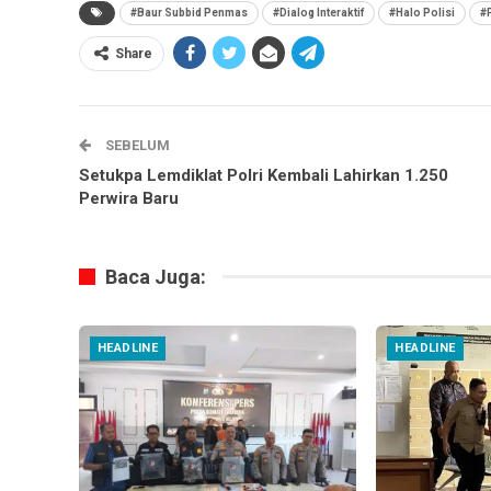
#Baur Subbid Penmas
#Dialog Interaktif
#Halo Polisi
#
Share
SEBELUM
Setukpa Lemdiklat Polri Kembali Lahirkan 1.250
Perwira Baru
Baca Juga:
HEADLINE
HEADLINE