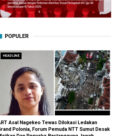
POPULER
HEADLINE
ART Asal Nagekeo Tewas Dilokasi Ledakan
Grand Polonia, Forum Pemuda NTT Sumut Desak
Majikan Dan Penyalur Bertanggung Jawab