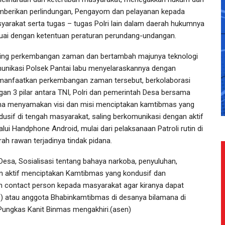
berikan perlindungan, Pengayom dan pelayanan kepada
yarakat serta tugas – tugas Polri lain dalam daerah hukumnya
uai dengan ketentuan peraturan perundang-undangan.
ring perkembangan zaman dan bertambah majunya teknologi
unikasi Polsek Pantai labu menyelaraskannya dengan
anfaatkan perkembangan zaman tersebut, berkolaborasi
gan 3 pilar antara TNI, Polri dan pemerintah Desa bersama
a menyamakan visi dan misi menciptakan kamtibmas yang
dusif di tengah masyarakat, saling berkomunikasi dengan aktif
alui Handphone Android, mulai dari pelaksanaan Patroli rutin di
rah rawan terjadinya tindak pidana.
sa, Sosialisasi tentang bahaya narkoba, penyuluhan,
 aktif menciptakan Kamtibmas yang kondusif dan
n contact person kepada masyarakat agar kiranya dapat
10) atau anggota Bhabinkamtibmas di desanya bilamana di
 Pungkas Kanit Binmas mengakhiri.(asen)