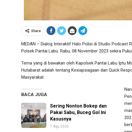
Share
MEDAN – Dialog Interaktif Halo Polisi di Studio Podcast
Polsek Pantai Labu. Rabu, 08 November 2023 sekira Pukul
Tema yang di bawakan oleh Kapolsek Pantai Labu Iptu Ma
Hutabarat adalah tentang Kesiapsiagaan dan Quick Res
Masyarakat.
Nar
BACA JUGA
Pen
men
Sering Nonton Bokep dan
mas
Pakai Sabu, Buceg Gol Ini
202
Kasusnya
ber
7 Agu 2026
pem