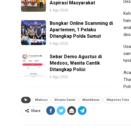
Desa
Aspirasi Masyarakat
6 Agu 2026
Keh
han
Bongkar Online Scamming di
ana
Apartemen, 1 Pelaku
des
Ditangkap Polda Sumut
6 Agu 2026
Usa
san
Sebar Demo Agustus di
him
Medsos, Wanita Cantik
Ditangkap Polisi
Aca
6 Agu 2026
Tha
Pol
#Baksos
#Gowes Santai
#Kamtibmas
#Kapolres Toba
Share