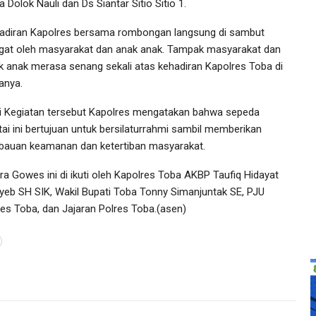
 Dolok Nauli dan Ds Siantar Sitio Sitio 1.
adiran Kapolres bersama rombongan langsung di sambut
gat oleh masyarakat dan anak anak. Tampak masyarakat dan
k anak merasa senang sekali atas kehadiran Kapolres Toba di
anya.
i Kegiatan tersebut Kapolres mengatakan bahwa sepeda
tai ini bertujuan untuk bersilaturrahmi sambil memberikan
bauan keamanan dan ketertiban masyarakat.
ra Gowes ini di ikuti oleh Kapolres Toba AKBP Taufiq Hidayat
yeb SH SIK, Wakil Bupati Toba Tonny Simanjuntak SE, PJU
res Toba, dan Jajaran Polres Toba.(asen)