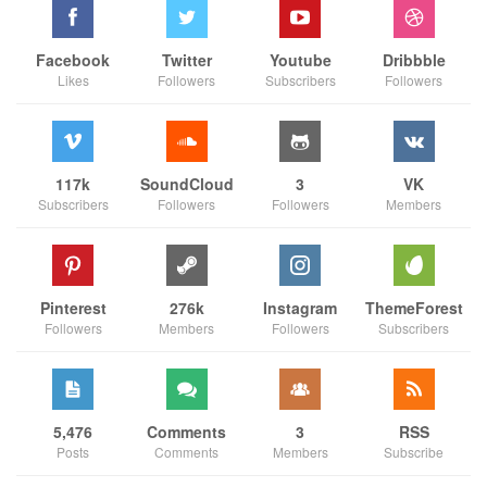
Facebook
Twitter
Youtube
Dribbble
Likes
Followers
Subscribers
Followers
117k
SoundCloud
3
VK
Subscribers
Followers
Followers
Members
Pinterest
276k
Instagram
ThemeForest
Followers
Members
Followers
Subscribers
5,476
Comments
3
RSS
Posts
Comments
Members
Subscribe