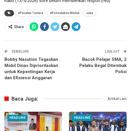
Rabu (13/5/2026) sore belum memberikan respon.(red)
#Pecatan Tentara
#Polrestabes Medan
sabu
Share
SEBELUM
LANJUT
Bobby Nasution Tegaskan
Bacok Pelajar SMA, 2
Mobil Dinas Diprioritaskan
Pelaku Begal Ditembak
untuk Kepentingan Kerja
Polisi
dan Efisiensi Anggaran
Baca Juga:
Artikel Lain
HEADLINE
HEADLINE