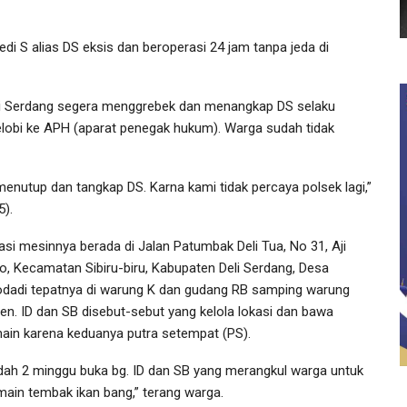
edi S alias DS eksis dan beroperasi 24 jam tanpa jeda di
eli Serdang segera menggrebek dan menangkap DS selaku
lobi ke APH (aparat penegak hukum). Warga sudah tidak
enutup dan tangkap DS. Karna kami tidak percaya polsek lagi,”
5).
asi mesinnya berada di Jalan Patumbak Deli Tua, No 31, Aji
o, Kecamatan Sibiru-biru, Kabupaten Deli Serdang, Desa
odadi tepatnya di warung K dan gudang RB samping warung
en. ID dan SB disebut-sebut yang kelola lokasi dan bawa
ain karena keduanya putra setempat (PS).
dah 2 minggu buka bg. ID dan SB yang merangkul warga untuk
main tembak ikan bang,” terang warga.