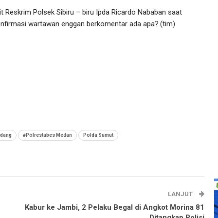
it Reskrim Polsek Sibiru – biru Ipda Ricardo Nababan saat
onfirmasi wartawan enggan berkomentar ada apa?.(tim)
rdang
#Polrestabes Medan
Polda Sumut
LANJUT
Kabur ke Jambi, 2 Pelaku Begal di Angkot Morina 81
Ditangkap Polisi