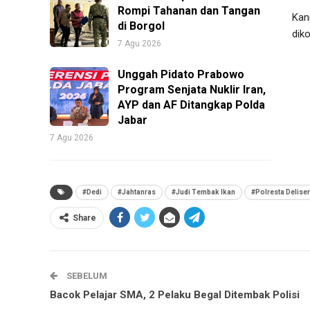
Rompi Tahanan dan Tangan
Kan
di Borgol
dik
7 Agu 2026
Unggah Pidato Prabowo
Program Senjata Nuklir Iran,
AYP dan AF Ditangkap Polda
Jabar
7 Agu 2026
#Dedi
#Jahtanras
#Judi Tembak Ikan
#Polresta Delise
Share
SEBELUM
Bacok Pelajar SMA, 2 Pelaku Begal Ditembak Polisi