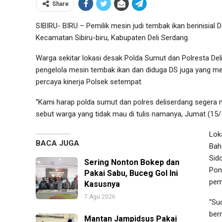
Share
SIBIRU- BIRU – Pemilik mesin judi tembak ikan berinisial D
Kecamatan Sibiru-biru, Kabupaten Deli Serdang.
Warga sekitar lokasi desak Polda Sumut dan Polresta D
pengelola mesin tembak ikan dan diduga DS juga yang me
percaya kinerja Polsek setempat.
“Kami harap polda sumut dan polres deliserdang segera m
sebut warga yang tidak mau di tulis namanya, Jumat (15/
Lok
BACA JUGA
Bah
Sid
Sering Nonton Bokep dan
Pon
Pakai Sabu, Buceg Gol Ini
pem
Kasusnya
7 Agu 2026
“Su
ber
Mantan Jampidsus Pakai