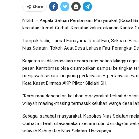
Share
NISEL – Kepala Satuan Pembinaan Masyarakat (Kasat Binma
kegiatan Jumat Curhat. Kegiatan kali ini dikantin Kanto
Tampak hadir, Camat Fanayama Ronal Fau, Sekcam Fanay
Nias Selatan, Tokoh Adat Desa Lahusa Fau, Perangkat D
Kegiatan ini dilaksanakan secara rutin setiap Minggu aga
pesan Kamtibmas bisa disampaikan sampai ke tingkat terk
menjawab secara langsung pertanyaan – pertanyaan warg
Kata Kasat Binmas AKP Piktor Silalahi SH.
“Kami mau dengarkan keluhan masyarakat terkait dengan
wilayah masing-masing termasuk keluhan warga desa lahus
Sebagai sahabat masyarakat, Kapolres Nias Selatan me
Curhat ini telah dilaksanakan secara rutin dan digelar set
wilayah Kabupaten Nias Selatan. Ungkapnya.