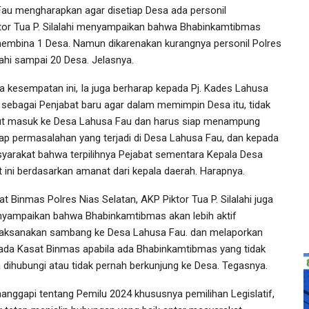
au mengharapkan agar disetiap Desa ada personil
ktor Tua P. Silalahi menyampaikan bahwa Bhabinkamtibmas
embina 1 Desa. Namun dikarenakan kurangnya personil Polres
i sampai 20 Desa. Jelasnya.
a kesempatan ini, Ia juga berharap kepada Pj. Kades Lahusa
 sebagai Penjabat baru agar dalam memimpin Desa itu, tidak
ut masuk ke Desa Lahusa Fau dan harus siap menampung
iap permasalahan yang terjadi di Desa Lahusa Fau, dan kepada
yarakat bahwa terpilihnya Pejabat sementara Kepala Desa
t ini berdasarkan amanat dari kepala daerah. Harapnya.
t Binmas Polres Nias Selatan, AKP Piktor Tua P. Silalahi juga
yampaikan bahwa Bhabinkamtibmas akan lebih aktif
aksanakan sambang ke Desa Lahusa Fau. dan melaporkan
ada Kasat Binmas apabila ada Bhabinkamtibmas yang tidak
a dihubungi atau tidak pernah berkunjung ke Desa. Tegasnya.
anggapi tentang Pemilu 2024 khususnya pemilihan Legislatif,