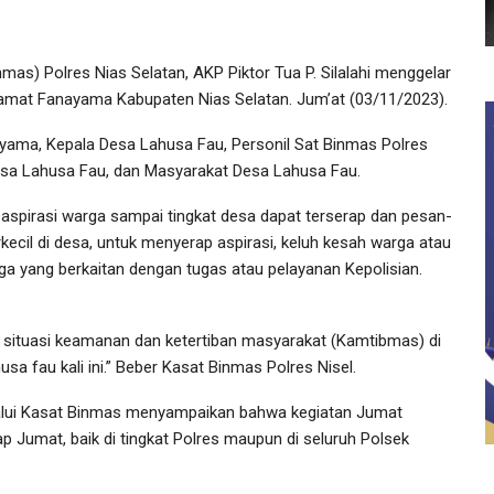
s) Polres Nias Selatan, AKP Piktor Tua P. Silalahi menggelar
r Camat Fanayama Kabupaten Nias Selatan. Jum’at (03/11/2023).
ama, Kepala Desa Lahusa Fau, Personil Sat Binmas Polres
esa Lahusa Fau, dan Masyarakat Desa Lahusa Fau.
r aspirasi warga sampai tingkat desa dapat terserap dan pesan-
ecil di desa, untuk menyerap aspirasi, keluh kesah warga atau
a yang berkaitan dengan tugas atau pelayanan Kepolisian.
 situasi keamanan dan ketertiban masyarakat (Kamtibmas) di
a fau kali ini.” Beber Kasat Binmas Polres Nisel.
lalui Kasat Binmas menyampaikan bahwa kegiatan Jumat
iap Jumat, baik di tingkat Polres maupun di seluruh Polsek