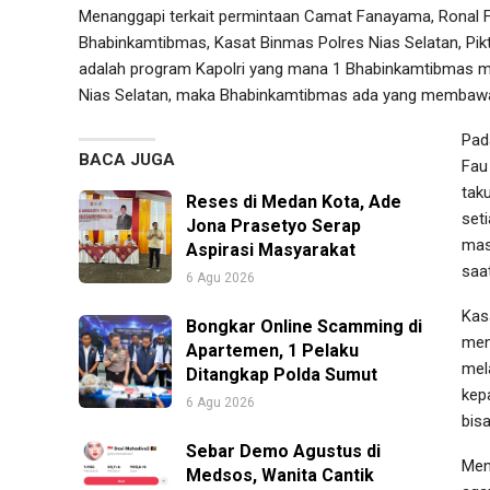
Menanggapi terkait permintaan Camat Fanayama, Ronal F
Bhabinkamtibmas, Kasat Binmas Polres Nias Selatan, Pi
adalah program Kapolri yang mana 1 Bhabinkamtibmas m
Nias Selatan, maka Bhabinkamtibmas ada yang membawah
Pad
BACA JUGA
Fau
tak
Reses di Medan Kota, Ade
set
Jona Prasetyo Serap
mas
Aspirasi Masyarakat
saa
6 Agu 2026
Kasa
Bongkar Online Scamming di
men
Apartemen, 1 Pelaku
mel
Ditangkap Polda Sumut
kep
6 Agu 2026
bis
Sebar Demo Agustus di
Men
Medsos, Wanita Cantik