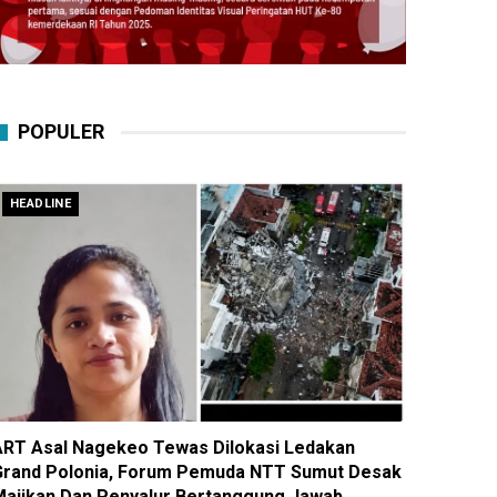
POPULER
HEADLINE
ART Asal Nagekeo Tewas Dilokasi Ledakan
Grand Polonia, Forum Pemuda NTT Sumut Desak
Majikan Dan Penyalur Bertanggung Jawab