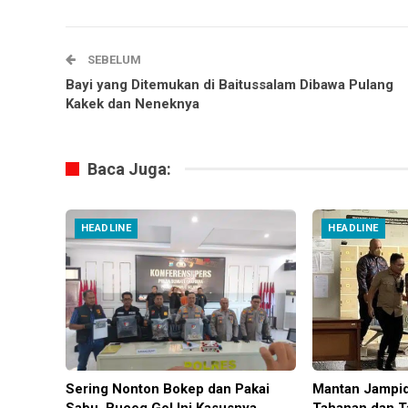
SEBELUM
Bayi yang Ditemukan di Baitussalam Dibawa Pulang
Kakek dan Neneknya
Baca Juga:
HEADLINE
HEADLINE
Sering Nonton Bokep dan Pakai
Mantan Jampid