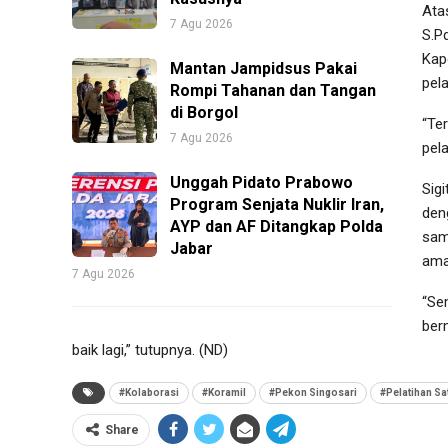
Atas
7 Agu 2026
S.P
Kap
Mantan Jampidsus Pakai
pel
Rompi Tahanan dan Tangan
di Borgol
“Te
7 Agu 2026
pel
Unggah Pidato Prabowo
Sigi
Program Senjata Nuklir Iran,
den
AYP dan AF Ditangkap Polda
sam
Jabar
ama
7 Agu 2026
“Se
ber
baik lagi,” tutupnya. (ND)
#Kolaborasi
#Koramil
#Pekon Singosari
#Pelatihan Sa
Share