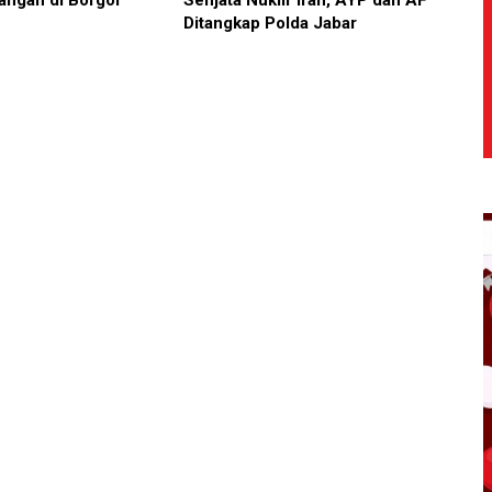
angan di Borgol
Senjata Nuklir Iran, AYP dan AF
Ditangkap Polda Jabar