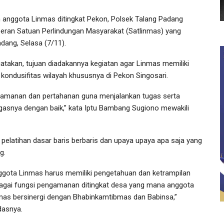
nggota Linmas ditingkat Pekon, Polsek Talang Padang
eran Satuan Perlindungan Masyarakat (Satlinmas) yang
dang, Selasa (7/11).
akan, tujuan diadakannya kegiatan agar Linmas memiliki
kondusifitas wilayah khususnya di Pekon Singosari.
gamanan dan pertahanan guna menjalankan tugas serta
gasnya dengan baik,” kata Iptu Bambang Sugiono mewakili
pelatihan dasar baris berbaris dan upaya upaya apa saja yang
g.
ggota Linmas harus memiliki pengetahuan dan ketrampilan
agai fungsi pengamanan ditingkat desa yang mana anggota
mas bersinergi dengan Bhabinkamtibmas dan Babinsa,”
dasnya.