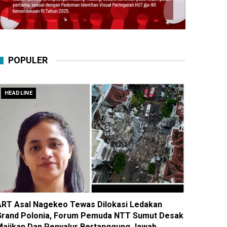
POPULER
HEADLINE
ART Asal Nagekeo Tewas Dilokasi Ledakan
Grand Polonia, Forum Pemuda NTT Sumut Desak
Majikan Dan Penyalur Bertanggung Jawab