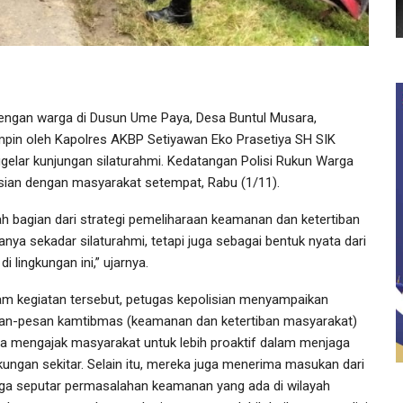
gan warga di Dusun Ume Paya, Desa Buntul Musara,
impin oleh Kapolres AKBP Setiyawan Eko Prasetiya SH SIK
elar kunjungan silaturahmi. Kedatangan Polisi Rukun Warga
isian dengan masyarakat setempat, Rabu (1/11).
ah bagian dari strategi pemeliharaan keamanan dan ketertiban
ya sekadar silaturahmi, tetapi juga sebagai bentuk nyata dari
lingkungan ini,” ujarnya.
am kegiatan tersebut, petugas kepolisian menyampaikan
an-pesan kamtibmas (keamanan dan ketertiban masyarakat)
ta mengajak masyarakat untuk lebih proaktif dalam menjaga
gkungan sekitar. Selain itu, mereka juga menerima masukan dari
ga seputar permasalahan keamanan yang ada di wilayah