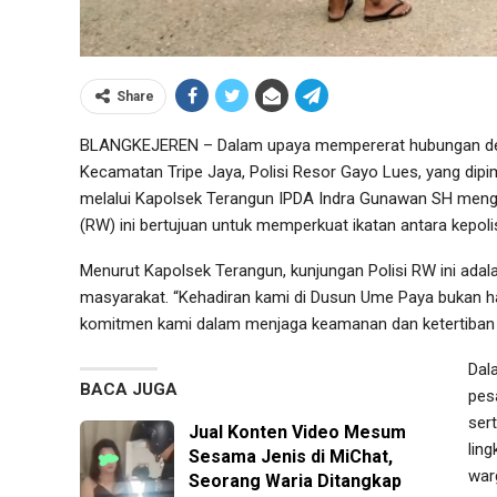
Share
BLANGKEJEREN – Dalam upaya mempererat hubungan den
Kecamatan Tripe Jaya, Polisi Resor Gayo Lues, yang dip
melalui Kapolsek Terangun IPDA Indra Gunawan SH mengg
(RW) ini bertujuan untuk memperkuat ikatan antara kepol
Menurut Kapolsek Terangun, kunjungan Polisi RW ini adal
masyarakat. “Kehadiran kami di Dusun Ume Paya bukan han
komitmen kami dalam menjaga keamanan dan ketertiban di 
Dal
BACA JUGA
pes
ser
Jual Konten Video Mesum
lin
Sesama Jenis di MiChat,
war
Seorang Waria Ditangkap