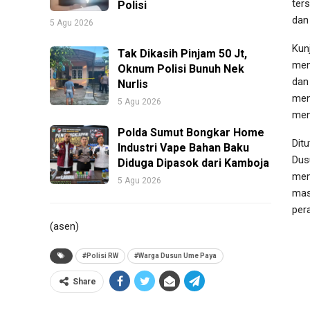
ter
Polisi
dan
5 Agu 2026
Kun
Tak Dikasih Pinjam 50 Jt,
mem
Oknum Polisi Bunuh Nek
dan
Nurlis
men
5 Agu 2026
men
Polda Sumut Bongkar Home
Dit
Industri Vape Bahan Baku
Dus
Diduga Dipasok dari Kamboja
mem
5 Agu 2026
mas
per
(asen)
#Polisi RW
#Warga Dusun Ume Paya
Share