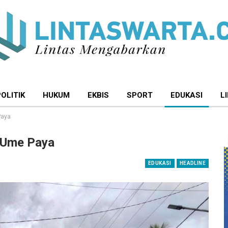
POLITIK
HUKUM
EKBIS
SPORT
EDUKASI
L
Paya
 Ume Paya
EDUKASI
HEADLINE