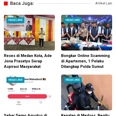
Baca Juga:
Artikel Lain
HEADLINE
HEADLINE
Reses di Medan Kota, Ade
Bongkar Online Scamming
Jona Prasetyo Serap
di Apartemen, 1 Pelaku
Aspirasi Masyarakat
Ditangkap Polda Sumut
HEADLINE
HEADLINE
Sebar Demo Agustus di
Kenalan di Medsos, Begitu