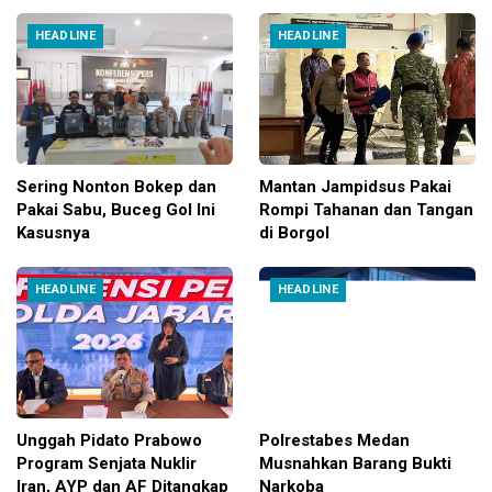
HEADLINE
HEADLINE
Sering Nonton Bokep dan
Mantan Jampidsus Pakai
Pakai Sabu, Buceg Gol Ini
Rompi Tahanan dan Tangan
Kasusnya
di Borgol
HEADLINE
HEADLINE
Unggah Pidato Prabowo
Polrestabes Medan
Program Senjata Nuklir
Musnahkan Barang Bukti
Iran, AYP dan AF Ditangkap
Narkoba