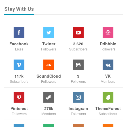
Stay With Us
Facebook
Twitter
3,620
Dribbble
Likes
Followers
Subscribers
Followers
117k
SoundCloud
3
VK
Subscribers
Followers
Followers
Members
Pinterest
276k
Instagram
ThemeForest
Followers
Members
Followers
Subscribers