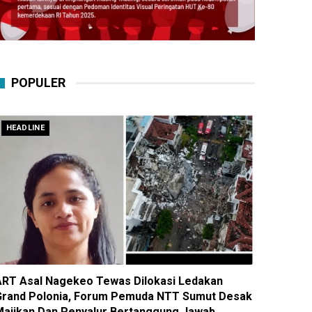
POPULER
HEADLINE
ART Asal Nagekeo Tewas Dilokasi Ledakan
Grand Polonia, Forum Pemuda NTT Sumut Desak
Majikan Dan Penyalur Bertanggung Jawab