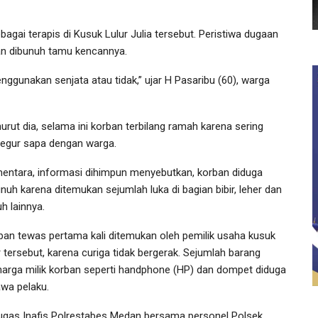
gai terapis di Kusuk Lulur Julia tersebut. Peristiwa dugaan
an dibunuh tamu kencannya.
ggunakan senjata atau tidak,” ujar H Pasaribu (60), warga
urut dia, selama ini korban terbilang ramah karena sering
tegur sapa dengan warga.
entara, informasi dihimpun menyebutkan, korban diduga
unuh karena ditemukan sejumlah luka di bagian bibir, leher dan
h lainnya.
ban tewas pertama kali ditemukan oleh pemilik usaha kusuk
r tersebut, karena curiga tidak bergerak. Sejumlah barang
harga milik korban seperti handphone (HP) dan dompet diduga
awa pelaku.
ugas Inafis Polrestabes Medan bersama personel Polsek