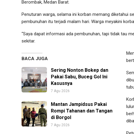
Berombak, Medan Barat.
Penuturan warga, selama ini korban memang diketahui seba
pembunuhan itu terjadi malam hari. Warga meyakini korb
“Saya dapat informasi ada pembunuhan, tapi tidak tau men
sekitar.
Men
BACA JUGA
ber
Sering Nonton Bokep dan
Sem
Pakai Sabu, Buceg Gol Ini
dib
Kasusnya
tubu
7 Agu 2026
Kor
Mantan Jampidsus Pakai
lulu
Rompi Tahanan dan Tangan
ber
di Borgol
dib
7 Agu 2026
Pet