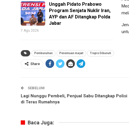
Unggah Pidato Prabowo
Med
Program Senjata Nuklir Iran,
mela
AYP dan AF Ditangkap Polda
Jabar
Jen
7 Agu 2026
unt
Pembunuhan
Penemuan mayat
Trapis Dibunuh
Share
SEBELUM
Lagi Nunggu Pembeli, Penjual Sabu Ditangkap Polisi
di Teras Rumahnya
Baca Juga: