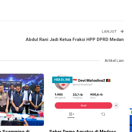
LANJUT
Abdul Rani Jadi Ketua Fraksi HPP DPRD Medan
Artikel Lain
HEADLINE
e Scamming di
Sebar Demo Agustus di Medsos,