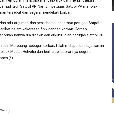
ban kemudian mencoba menyalip truk dan mengingatkan
gemudi truk Satpol PP. Namun, petugas Satpol PP menolak
uran tersebut dan segera mendekati korban.
elah adu argumen dan perdebatan, beberapa petugas Satpol
terlibat dalam kekerasan fisik dengan korban. Korban
aporkan bahwa dia dicekik dan dipukuli oleh petugas Satpol PP.
hrudin Marpaung, sebagai korban, telah melaporkan kejadian ini
Polsek Medan Helvetia dan berharap laporannya segera
oses.(*)
 Motor