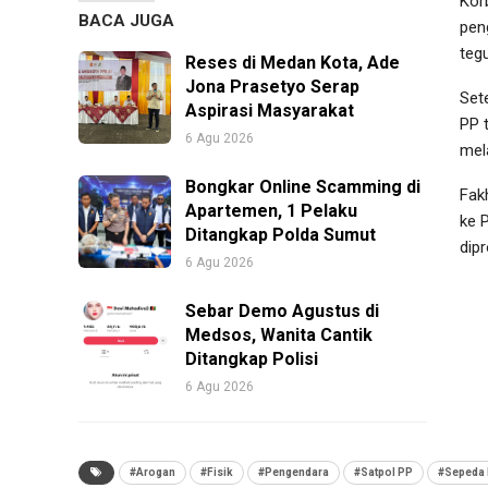
Kor
BACA JUGA
pen
teg
Reses di Medan Kota, Ade
Jona Prasetyo Serap
Set
Aspirasi Masyarakat
PP 
6 Agu 2026
mel
Bongkar Online Scamming di
Fak
Apartemen, 1 Pelaku
ke 
Ditangkap Polda Sumut
dipr
6 Agu 2026
Sebar Demo Agustus di
Medsos, Wanita Cantik
Ditangkap Polisi
6 Agu 2026
#Arogan
#Fisik
#Pengendara
#Satpol PP
#Sepeda