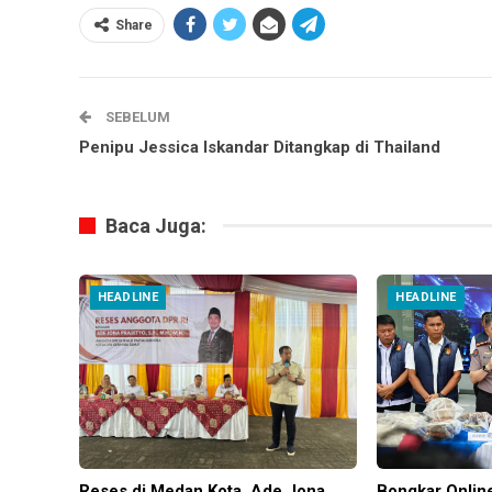
Share
SEBELUM
Penipu Jessica Iskandar Ditangkap di Thailand
Baca Juga:
HEADLINE
HEADLINE
Reses di Medan Kota, Ade Jona
Bongkar Onlin