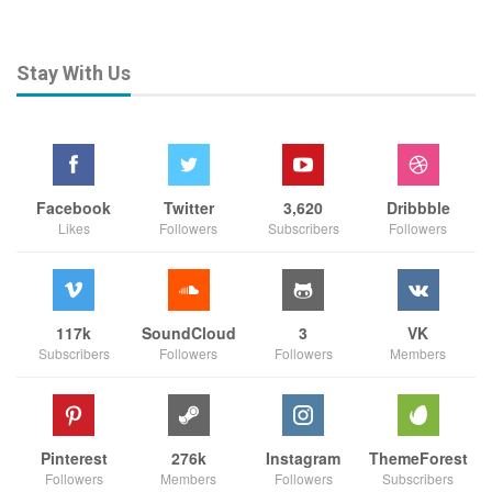
Stay With Us
Facebook
Twitter
3,620
Dribbble
Likes
Followers
Subscribers
Followers
117k
SoundCloud
3
VK
Subscribers
Followers
Followers
Members
Pinterest
276k
Instagram
ThemeForest
Followers
Members
Followers
Subscribers