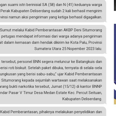
an suami istri berinisial SA (58) dan N (41) keduanya warga
rak Kabupaten Deliserdang sudah 2 kali berhasil mengirim
ovinsi namun aksi pengiriman yang ketiga berhasil digagalkan.
Sumut melalui Kabid Pemberantasan AKBP Deni Situmorang
 petugas mendapat informasi dari warga adanya pengiriman
skuit dalam kemasan dam hendak dikirim ke Kota Palu, Provinsi
Sumatera Utara 25 Nopember 2023 lalu.
 tersebut, personel BNN segera meluncur ke Batangkuis dan
isi roti biskuit. Setelah paket dibuka, ternyata di selala-sela
3 bungkusan yang berisi sabu-sabu,” ujar Kabid Pemberantasan
Situmorang kepada sejumlah wartawan saat melaksanakan
ang bukti narkotika tersebut, Jumat (15/12) di kantor BNNP
kandar Pasar V Timur Desa Medan Estate Kec. Percut Seituan,
Kabupaten Deliserdang.
 Kabid Pemberantasan, pihaknya melakukan penyelidikan dan