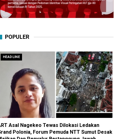
POPULER
HEADLINE
ART Asal Nagekeo Tewas Dilokasi Ledakan
Grand Polonia, Forum Pemuda NTT Sumut Desak
Majikan Dan Penyalur Bertanggung Jawab