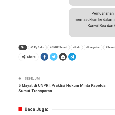
Pemusnahan b
memasukkan ke dalam me
Kanwil Bea dan 
#3 Kg Sabu
#BNNP Sumut
#Palu
#Pengedar
#Suami 
Share
SEBELUM
5 Mayat di UNPRI, Praktisi Hukum Minta Kapolda
Sumut Transparan
Baca Juga: