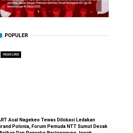
POPULER
HEADLINE
ART Asal Nagekeo Tewas Dilokasi Ledakan
Grand Polonia, Forum Pemuda NTT Sumut Desak
Majikan Dan Penyalur Bertanggung Jawab