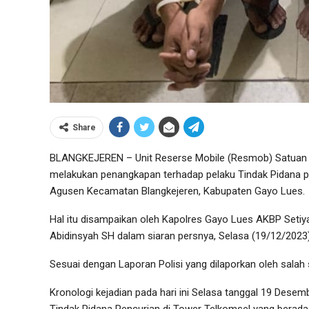
Share
BLANGKEJEREN – Unit Reserse Mobile (Resmob) Satuan Re
melakukan penangkapan terhadap pelaku Tindak Pidana p
Agusen Kecamatan Blangkejeren, Kabupaten Gayo Lues.
Hal itu disampaikan oleh Kapolres Gayo Lues AKBP Setiy
Abidinsyah SH dalam siaran persnya, Selasa (19/12/2023)
Sesuai dengan Laporan Polisi yang dilaporkan oleh sala
Kronologi kejadian pada hari ini Selasa tanggal 19 Desem
Tindak Pidana Pencurian di Tower Telkomsel yang bera