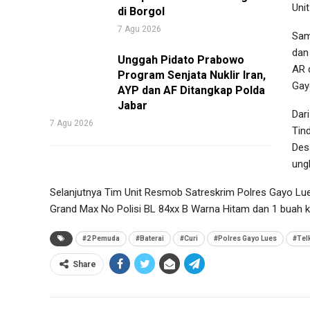
Uni
di Borgol
7 Agu 2026
Sam
dan
Unggah Pidato Prabowo
AR 
Program Senjata Nuklir Iran,
Gay
AYP dan AF Ditangkap Polda
Jabar
Dar
7 Agu 2026
Tin
Des
ung
Selanjutnya Tim Unit Resmob Satreskrim Polres Gayo Lue
Grand Max No Polisi BL 84xx B Warna Hitam dan ⁠1 buah k
#2 Pemuda
#Baterai
#Curi
#Polres Gayo Lues
#Tel
Share