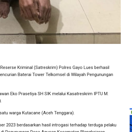
serse Kriminal (Satreskrim) Polres Gayo Lues berhasil
encurian Baterai Tower Telkomsel di Wilayah Pengunungan
awan Eko Prasetiya SH SIK melalui Kasatreskrim IPTU M.
.
h satu warga Kutacane (Aceh Tenggara).
ber 2023 berdasarkan hasil introgasi terhadap terduga pelaku
da di Pegunungan Desa Agusen Kecamatan Blangkejeren