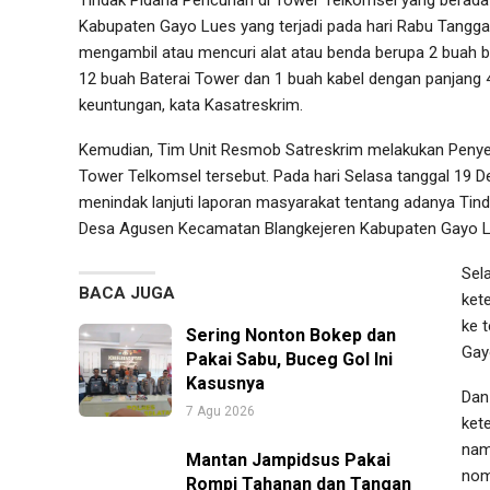
Kabupaten Gayo Lues yang terjadi pada hari Rabu Tangga
mengambil atau mencuri alat atau benda berupa 2 buah b
12 buah Baterai Tower dan 1 buah kabel dengan panjang 
keuntungan, kata Kasatreskrim.
Kemudian, Tim Unit Resmob Satreskrim melakukan Penyeli
Tower Telkomsel tersebut. Pada hari Selasa tanggal 19 
menindak lanjuti laporan masyarakat tentang adanya Tin
Desa Agusen Kecamatan Blangkejeren Kabupaten Gayo L
Sel
BACA JUGA
ket
ke 
Sering Nonton Bokep dan
Gay
Pakai Sabu, Buceg Gol Ini
Kasusnya
Dan
7 Agu 2026
ket
nam
Mantan Jampidsus Pakai
nom
Rompi Tahanan dan Tangan