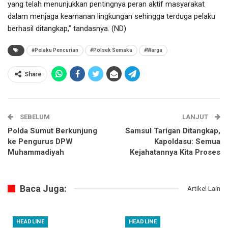
yang telah menunjukkan pentingnya peran aktif masyarakat
dalam menjaga keamanan lingkungan sehingga terduga pelaku
berhasil ditangkap,” tandasnya. (ND)
#Pelaku Pencurian
#Polsek Semaka
#Warga
Share
SEBELUM
LANJUT
Polda Sumut Berkunjung
Samsul Tarigan Ditangkap,
ke Pengurus DPW
Kapoldasu: Semua
Muhammadiyah
Kejahatannya Kita Proses
Baca Juga:
Artikel Lain
HEADLINE
HEADLINE