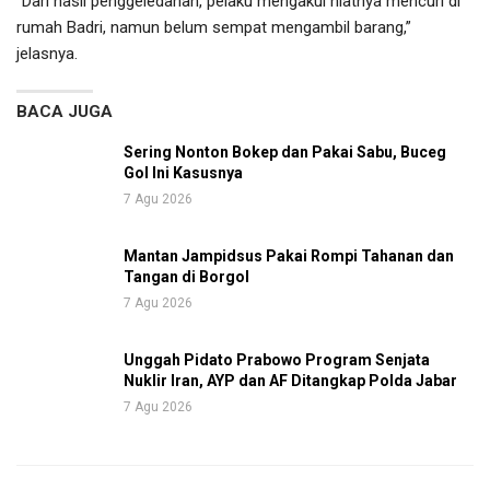
“Dari hasil penggeledahan, pelaku mengakui niatnya mencuri di
rumah Badri, namun belum sempat mengambil barang,”
jelasnya.
BACA JUGA
Sering Nonton Bokep dan Pakai Sabu, Buceg
Gol Ini Kasusnya
7 Agu 2026
Mantan Jampidsus Pakai Rompi Tahanan dan
Tangan di Borgol
7 Agu 2026
Unggah Pidato Prabowo Program Senjata
Nuklir Iran, AYP dan AF Ditangkap Polda Jabar
7 Agu 2026