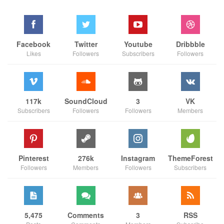
Facebook
Twitter
Youtube
Dribbble
Likes
Followers
Subscribers
Followers
117k
SoundCloud
3
VK
Subscribers
Followers
Followers
Members
Pinterest
276k
Instagram
ThemeForest
Followers
Members
Followers
Subscribers
5,475
Comments
3
RSS