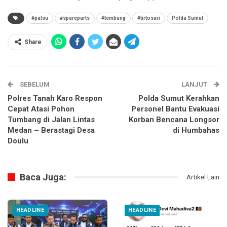
#palsu
#spareparts
#tembung
#tirtosari
Polda Sumut
Share
SEBELUM
LANJUT
Polres Tanah Karo Respon
Polda Sumut Kerahkan
Cepat Atasi Pohon
Personel Bantu Evakuasi
Tumbang di Jalan Lintas
Korban Bencana Longsor
Medan – Berastagi Desa
di Humbahas
Doulu
Baca Juga:
Artikel Lain
HEADLINE
HEADLINE