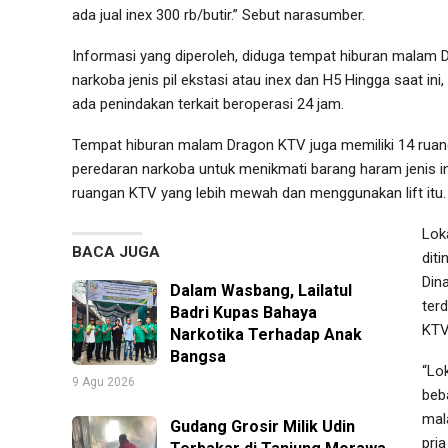
ada jual inex 300 rb/butir.” Sebut narasumber.
Informasi yang diperoleh, diduga tempat hiburan malam D
narkoba jenis pil ekstasi atau inex dan H5 Hingga saat in
ada penindakan terkait beroperasi 24 jam.
Tempat hiburan malam Dragon KTV juga memiliki 14 ruang
peredaran narkoba untuk menikmati barang haram jenis inex
ruangan KTV yang lebih mewah dan menggunakan lift itu.
Lok
BACA JUGA
dit
Din
Dalam Wasbang, Lailatul
ter
Badri Kupas Bahaya
KTV
Narkotika Terhadap Anak
Bangsa
“Lo
9 Agu 2026
beb
mal
Gudang Grosir Milik Udin
pri