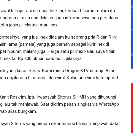
i awal beroperasi sampai detik ini, tempat hiburan malam itu
ak pernah dirazia dan didalam juga informasinya ada peredaran
oba jenis pil ekstasi atau inex.
ormasinya, yang jual inex didalam itu seorang pria R dan R ini
ain lama (pamela) yang juga pernah sebagai kurir inex di
pat hiburan malam juga. Harga satu pil inex kalau saya tidak
h sekitar Rp 300 ribuan satu butir, jelasnya.
k yang keras-keras. Kami minta Dragon KTV ditutup. Azan
a unjuk rasa biar ramai dan viral. Kalau uda viral baru aparat
anit Reskrim, Iptu Irwansyah Sitorus SH MH yang dihubungi
g lalu tak menjawab. Saat dikirim pesan singkat via WhatsApp
awab alias bungkam.
nsyah Sitorus yang pernah dikonfirmasi hanya menjawab datar