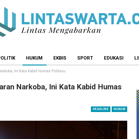
POLITIK
HUKUM
EKBIS
SPORT
EDUKASI
L
arkoba, Ini Kata Kabid Humas Poldasu
ran Narkoba, Ini Kata Kabid Humas
HEADLINE
HUKUM