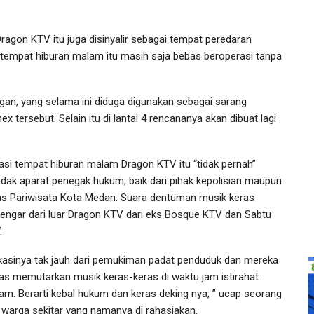
ragon KTV itu juga disinyalir sebagai tempat peredaran
i, tempat hiburan malam itu masih saja bebas beroperasi tanpa
an, yang selama ini diduga digunakan sebagai sarang
 tersebut. Selain itu di lantai 4 rencananya akan dibuat lagi
asi tempat hiburan malam Dragon KTV itu “tidak pernah”
indak aparat penegak hukum, baik dari pihak kepolisian maupun
as Pariwisata Kota Medan. Suara dentuman musik keras
dengar dari luar Dragon KTV dari eks Bosque KTV dan Sabtu
.
kasinya tak jauh dari pemukiman padat penduduk dan mereka
as memutarkan musik keras-keras di waktu jam istirahat
am. Berarti kebal hukum dan keras deking nya, ” ucap seorang
a warga sekitar yang namanya di rahasiakan.