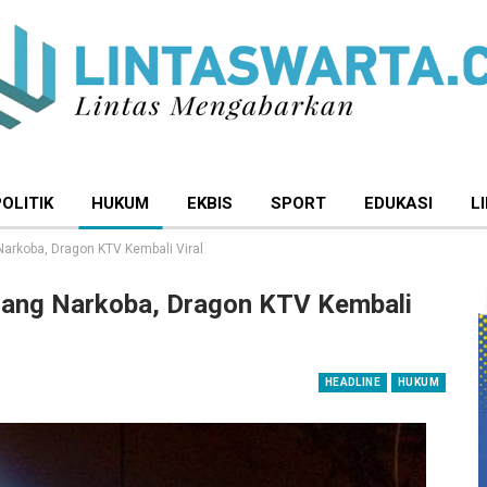
POLITIK
HUKUM
EKBIS
SPORT
EDUKASI
L
arkoba, Dragon KTV Kembali Viral
rang Narkoba, Dragon KTV Kembali
HEADLINE
HUKUM