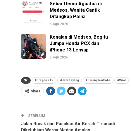
Sebar Demo Agustus di
Medsos, Wanita Cantik
Ditangkap Polisi
6 Agu 2026
Kenalan di Medsos, Begitu
Jumpa Honda PCX dan
iPhone 13 Lenyap
6 Agu 2026
#Dragon KTV
#Jam Tayang
#Sarang Narkoba
#Viral
Share
SEBELUM
Jalan Rusak dan Pasokan Air Bersih Tirtanadi
Dikeluhkan Warga Medan Amplas