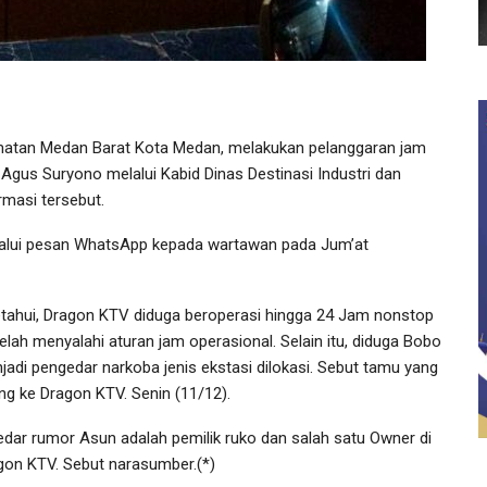
matan Medan Barat Kota Medan, melakukan pelanggaran jam
 Agus Suryono melalui Kabid Dinas Destinasi Industri dan
rmasi tersebut.
melalui pesan WhatsApp kepada wartawan pada Jum’at
etahui, Dragon KTV diduga beroperasi hingga 24 Jam nonstop
telah menyalahi aturan jam operasional. Selain itu, diduga Bobo
jadi pengedar narkoba jenis ekstasi dilokasi. Sebut tamu yang
ing ke Dragon KTV. Senin (11/12).
edar rumor Asun adalah pemilik ruko dan salah satu Owner di
gon KTV. Sebut narasumber.(*)