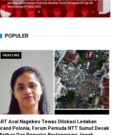
POPULER
HEADLINE
ART Asal Nagekeo Tewas Dilokasi Ledakan
Grand Polonia, Forum Pemuda NTT Sumut Desak
Majikan Dan Penyalur Bertanggung Jawab