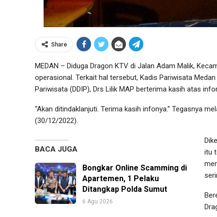
Share
MEDAN – Diduga Dragon KTV di Jalan Adam Malik, Keca
operasional. Terkait hal tersebut, Kadis Pariwisata Medan
Pariwisata (DDIP), Drs Lilik MAP berterima kasih atas info
“Akan ditindaklanjuti. Terima kasih infonya.” Tegasnya 
(30/12/2022).
Dik
BACA JUGA
itu 
men
Bongkar Online Scamming di
ser
Apartemen, 1 Pelaku
Ditangkap Polda Sumut
Ber
6 Agu 2026
Dra