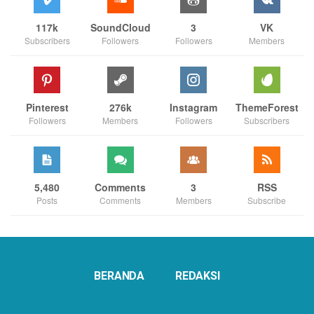
117k
SoundCloud
3
VK
Subscribers
Followers
Followers
Members
Pinterest
276k
Instagram
ThemeForest
Followers
Members
Followers
Subscribers
5,480
Comments
3
RSS
Posts
Comments
Members
Subscribe
BERANDA
REDAKSI