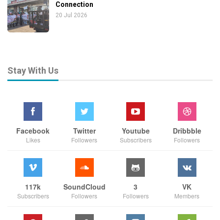
Connection
20 Jul 2026
Stay With Us
Facebook
Twitter
Youtube
Dribbble
Likes
Followers
Subscribers
Followers
117k
SoundCloud
3
VK
Subscribers
Followers
Followers
Members