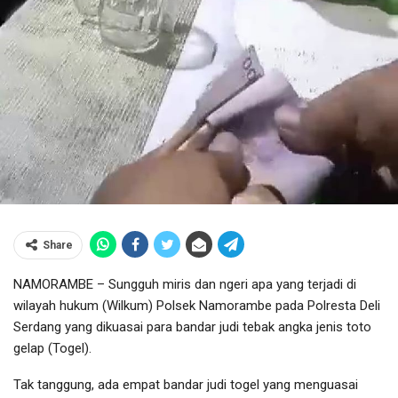
Share
NAMORAMBE – Sungguh miris dan ngeri apa yang terjadi di
wilayah hukum (Wilkum) Polsek Namorambe pada Polresta Deli
Serdang yang dikuasai para bandar judi tebak angka jenis toto
gelap (Togel).
Tak tanggung, ada empat bandar judi togel yang menguasai