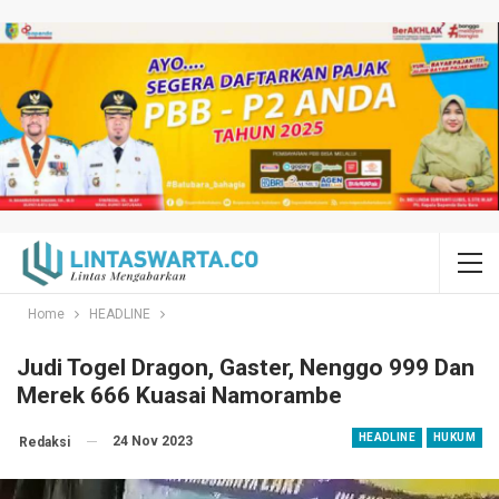
Home
HEADLINE
Judi Togel Dragon, Gaster, Nenggo 999 Dan
Merek 666 Kuasai Namorambe
HEADLINE
HUKUM
24 Nov 2023
Redaksi