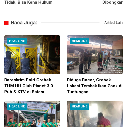
Tidak, Bisa Kena Hukum
Dibongkar
Baca Juga:
Artikel Lain
HEADLINE
HEADLINE
Bareskrim Polri Grebek
Diduga Bocor, Grebek
THM HH Club Planet 3.0
Lokasi Tembak Ikan Zonk di
Pub & KTV di Batam
Tuntungan
HEADLINE
HEADLINE