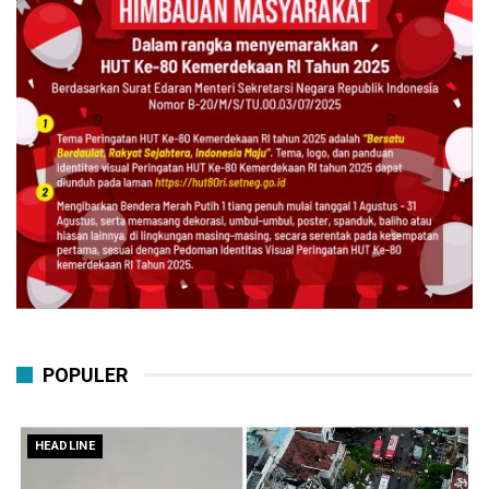
POPULER
HEADLINE