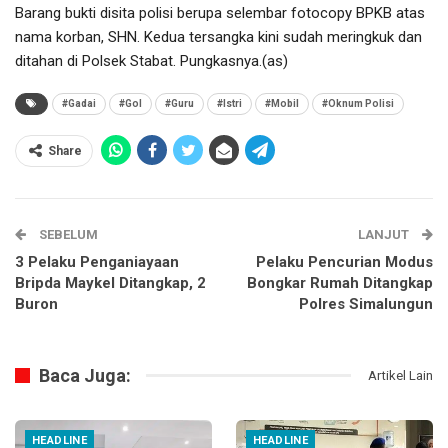
Barang bukti disita polisi berupa selembar fotocopy BPKB atas
nama korban, SHN. Kedua tersangka kini sudah meringkuk dan
ditahan di Polsek Stabat. Pungkasnya.(as)
#Gadai
#Gol
#Guru
#Istri
#Mobil
#Oknum Polisi
Share
SEBELUM
LANJUT
3 Pelaku Penganiayaan
Pelaku Pencurian Modus
Bripda Maykel Ditangkap, 2
Bongkar Rumah Ditangkap
Buron
Polres Simalungun
Baca Juga:
Artikel Lain
HEADLINE
HEADLINE