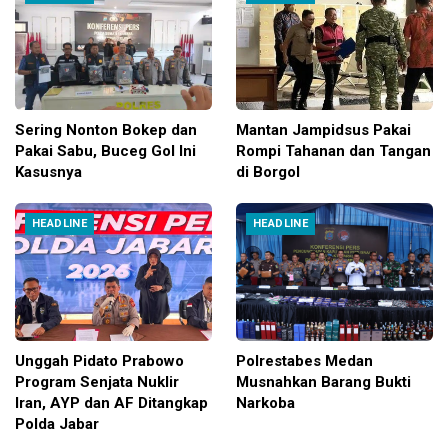
Sering Nonton Bokep dan
Mantan Jampidsus Pakai
Pakai Sabu, Buceg Gol Ini
Rompi Tahanan dan Tangan
Kasusnya
di Borgol
HEADLINE
HEADLINE
Unggah Pidato Prabowo
Polrestabes Medan
Program Senjata Nuklir
Musnahkan Barang Bukti
Iran, AYP dan AF Ditangkap
Narkoba
Polda Jabar