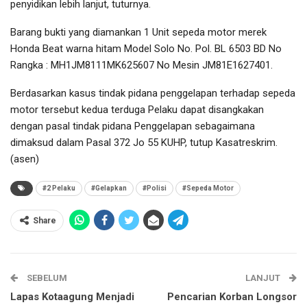
penyidikan lebih lanjut, tuturnya.
Barang bukti yang diamankan 1 Unit sepeda motor merek
Honda Beat warna hitam Model Solo No. Pol. BL 6503 BD No
Rangka : MH1JM8111MK625607 No Mesin JM81E1627401.
Berdasarkan kasus tindak pidana penggelapan terhadap sepeda
motor tersebut kedua terduga Pelaku dapat disangkakan
dengan pasal tindak pidana Penggelapan sebagaimana
dimaksud dalam Pasal 372 Jo 55 KUHP, tutup Kasatreskrim.
(asen)
#2 Pelaku
#Gelapkan
#Polisi
#Sepeda Motor
Share
SEBELUM
LANJUT
Lapas Kotaagung Menjadi
Pencarian Korban Longsor