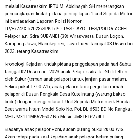
melalui Kasatreskrim IPTU M. Abidinsyah SH menerangkan
pengungkapan tindak pidana penggelapan 1 unit Sepeda Motor
ini berdasarkan Laporan Polisi Nomor :
LP/B/74/XII/2023/SPKT/POLRES GAYO LUES/POLDA ACEH,
Pelapor a.n. Sdra SUBANDI (38) Wiraswasta, Dusun Logon,
Kampung Jawa, Blangkejeren, Gayo Lues Tanggal 03 Desember
2023, terang Kasatreskrim.
Kronologi Kejadian tindak pidana penggelapan pada hari Sabtu
tanggal 02 Desember 2023 anak Pelapor sdra RONI di telfon
oleh Sukur (teman anak pelapor) untuk janjian pasar malam.
Sekira pukul 17.00 Wib, anak pelapor Roni pergi dari rumah
pelapor di Dusun Pengkala Desa Kutelintang (warung bakso
bude) dengan mengendarai 1 Unit Sepeda Motor merk Honda
Beat warna hitam Model Solo No. Pol. BL 6503 BD No Rangka :
MH1JM8111MK625607 No Mesin JM81E1627401.
Biasanya anak pelapor Roni, sudah pulang pukul 20.00 Wib.
Akan tetapi pada saat kejadian anak pelapor belum pulang.