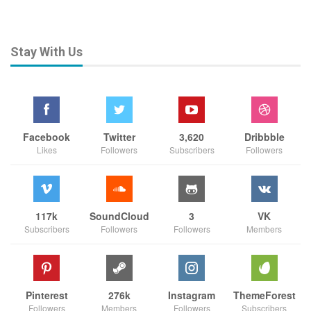
Stay With Us
Facebook
Twitter
3,620
Dribbble
Likes
Followers
Subscribers
Followers
117k
SoundCloud
3
VK
Subscribers
Followers
Followers
Members
Pinterest
276k
Instagram
ThemeForest
Followers
Members
Followers
Subscribers