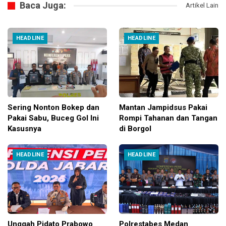
Baca Juga:
Artikel Lain
HEADLINE
HEADLINE
Sering Nonton Bokep dan
Mantan Jampidsus Pakai
Pakai Sabu, Buceg Gol Ini
Rompi Tahanan dan Tangan
Kasusnya
di Borgol
HEADLINE
HEADLINE
Unggah Pidato Prabowo
Polrestabes Medan