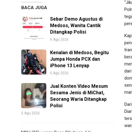
“Ji
BACA JUGA
Pol
teg
Sebar Demo Agustus di
per
Medsos, Wanita Cantik
Ditangkap Polisi
Kap
6 Agu 2026
pen
tra
Kenalan di Medsos, Begitu
ber
Jumpa Honda PCX dan
mer
iPhone 13 Lenyap
dar
6 Agu 2026
dom
sen
Jual Konten Video Mesum
man
Sesama Jenis di MiChat,
Seorang Waria Ditangkap
Dar
Polisi
Dia
5 Agu 2026
ter
war