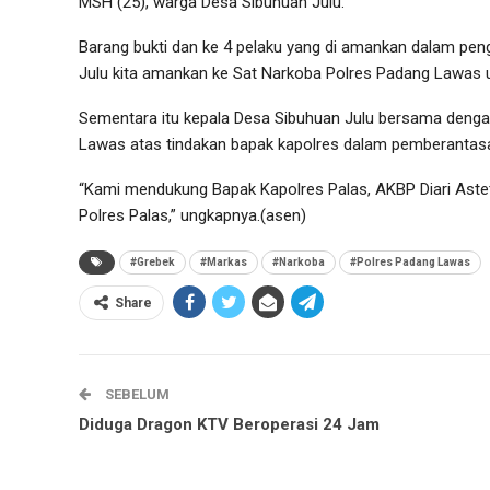
MSH (25), warga Desa Sibuhuan Julu.
Barang bukti dan ke 4 pelaku yang di amankan dalam pe
Julu kita amankan ke Sat Narkoba Polres Padang Lawas u
Sementara itu kepala Desa Sibuhuan Julu bersama denga
Lawas atas tindakan bapak kapolres dalam pemberantasa
“Kami mendukung Bapak Kapolres Palas, AKBP Diari Aste
Polres Palas,” ungkapnya.(asen)
#Grebek
#Markas
#Narkoba
#Polres Padang Lawas
Share
SEBELUM
Diduga Dragon KTV Beroperasi 24 Jam