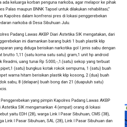
ka ada keluarga korban penguna narkoba, agar melapor ke pihak
res Palas maupun BNNK Tapsel untuk dilakukan rehabilitasi,”
as Kapolres dalam konfrensi pres di lokasi penggerebekan
edaran narkoba di Desa Sibuhuan Julu.
olres Padang Lawas AKBP Diari Astetika SIK mengatakan, dari
ggerebekan ini diamankan barang bukti 1 buah plastik klip
nsparan yang diduga berisikan narkotika gol I jenis sabu dengan
at brutto 1,11 (satu koma satu satu) gram,1 unit hp android
k Readmi, uang tunai Rp 5.000,-,1.(satu) sekop yang terbuat
i pipet,1 (satu) bungkus kotak rokok sempurna, 1 (satu) buah
pet warna hitam berisikan plastik klip kosong, 2 (dua) buah
dok sabu, 8 (delapan) buah bong dan 21 (duapuluh satu)
cis.
i Penggerebekan yang pimpin Kapolres Padang Lawas AKBP
ri Astetika SIK mengamankan 4 (empat) orang di lokasi
sebut yaitu EDH (28), warga Link I Pasar Sibuhuan, CMS (38),
ga Link I Pasar Sibuhuan, SAL (28), Link I Pasar Sibuhuan dan