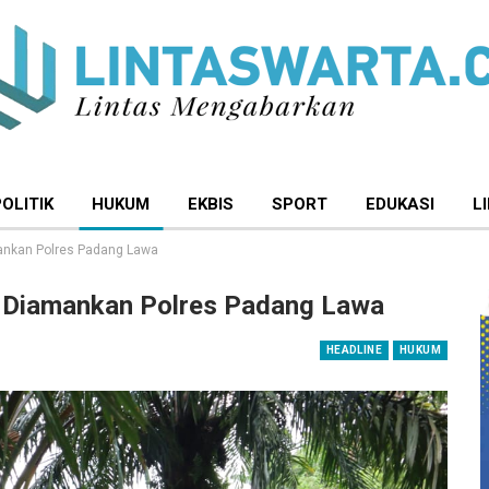
POLITIK
HUKUM
EKBIS
SPORT
EDUKASI
L
ankan Polres Padang Lawa
u Diamankan Polres Padang Lawa
HEADLINE
HUKUM