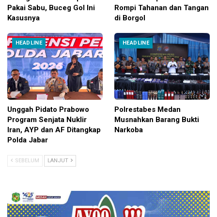
Pakai Sabu, Buceg Gol Ini
Rompi Tahanan dan Tangan
Kasusnya
di Borgol
HEADLINE
HEADLINE
Unggah Pidato Prabowo
Polrestabes Medan
Program Senjata Nuklir
Musnahkan Barang Bukti
Iran, AYP dan AF Ditangkap
Narkoba
Polda Jabar
SEBELUM
LANJUT