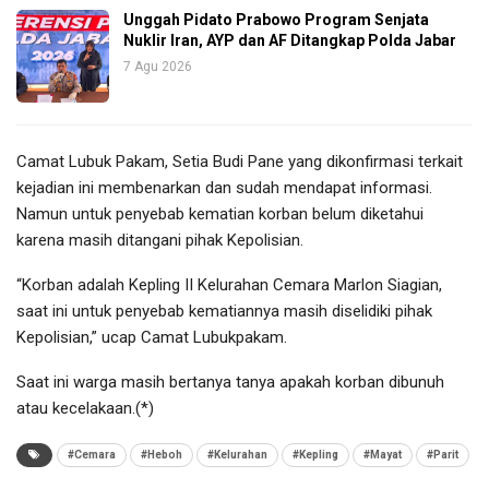
Unggah Pidato Prabowo Program Senjata
Nuklir Iran, AYP dan AF Ditangkap Polda Jabar
7 Agu 2026
Camat Lubuk Pakam, Setia Budi Pane yang dikonfirmasi terkait
kejadian ini membenarkan dan sudah mendapat informasi.
Namun untuk penyebab kematian korban belum diketahui
karena masih ditangani pihak Kepolisian.
“Korban adalah Kepling II Kelurahan Cemara Marlon Siagian,
saat ini untuk penyebab kematiannya masih diselidiki pihak
Kepolisian,” ucap Camat Lubukpakam.
Saat ini warga masih bertanya tanya apakah korban dibunuh
atau kecelakaan.(*)
#Cemara
#Heboh
#Kelurahan
#Kepling
#Mayat
#Parit