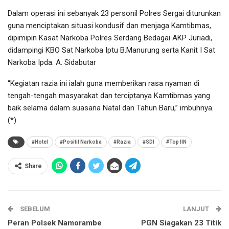
Dalam operasi ini sebanyak 23 personil Polres Sergai diturunkan
guna menciptakan situasi kondusif dan menjaga Kamtibmas,
dipimipin Kasat Narkoba Polres Serdang Bedagai AKP Juriadi,
didampingi KBO Sat Narkoba Iptu B.Manurung serta Kanit I Sat
Narkoba Ipda. A. Sidabutar
“Kegiatan razia ini ialah guna memberikan rasa nyaman di
tengah-tengah masyarakat dan terciptanya Kamtibmas yang
baik selama dalam suasana Natal dan Tahun Baru,” imbuhnya.
(*)
#Hotel
#Positif Narkoba
#Razia
#SDI
#Top IIN
Share
SEBELUM
LANJUT
Peran Polsek Namorambe
PGN Siagakan 23 Titik