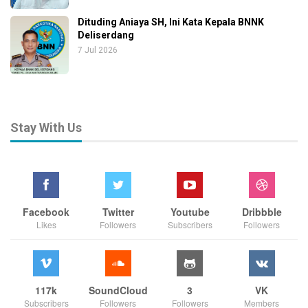
Dituding Aniaya SH, Ini Kata Kepala BNNK
Deliserdang
7 Jul 2026
Stay With Us
Facebook
Twitter
Youtube
Dribbble
Likes
Followers
Subscribers
Followers
117k
SoundCloud
3
VK
Subscribers
Followers
Followers
Members