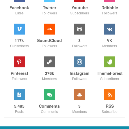
Facebook
Twitter
Youtube
Dribbble
Likes
Followers
Subscribers
Followers
117k
SoundCloud
3
VK
Subscribers
Followers
Followers
Members
Pinterest
276k
Instagram
ThemeForest
Followers
Members
Followers
Subscribers
5,485
Comments
3
RSS
Posts
Comments
Members
Subscribe