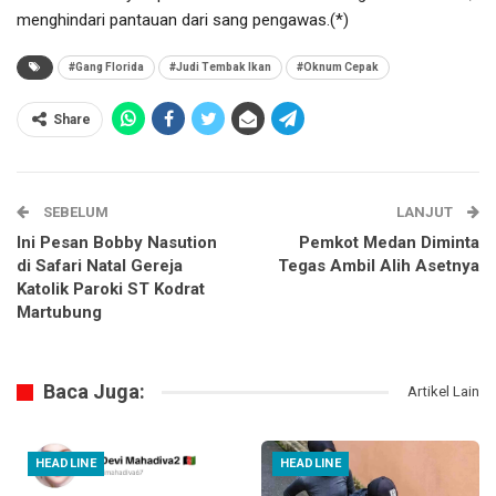
menghindari pantauan dari sang pengawas.(*)
#Gang Florida
#Judi Tembak Ikan
#Oknum Cepak
Share
SEBELUM
LANJUT
Ini Pesan Bobby Nasution
Pemkot Medan Diminta
di Safari Natal Gereja
Tegas Ambil Alih Asetnya
Katolik Paroki ST Kodrat
Martubung
Baca Juga:
Artikel Lain
HEADLINE
HEADLINE