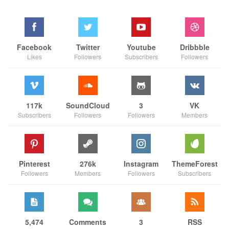
Facebook
Twitter
Youtube
Dribbble
Likes
Followers
Subscribers
Followers
117k
SoundCloud
3
VK
Subscribers
Followers
Followers
Members
Pinterest
276k
Instagram
ThemeForest
Followers
Members
Followers
Subscribers
5,474
Comments
3
RSS