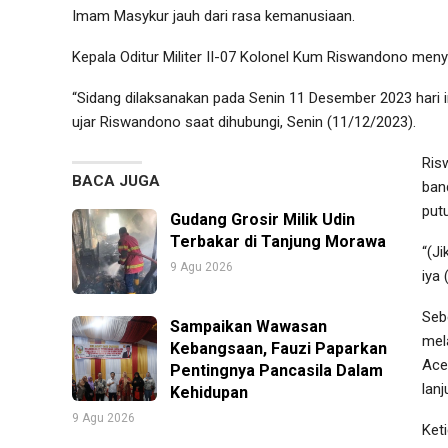
Imam Masykur jauh dari rasa kemanusiaan.
Kepala Oditur Militer II-07 Kolonel Kum Riswandono meny
“Sidang dilaksanakan pada Senin 11 Desember 2023 hari 
ujar Riswandono saat dihubungi, Senin (11/12/2023).
Ris
BACA JUGA
ban
put
Gudang Grosir Milik Udin
Terbakar di Tanjung Morawa
“(J
9 Agu 2026
iya 
Seb
Sampaikan Wawasan
mel
Kebangsaan, Fauzi Paparkan
Ace
Pentingnya Pancasila Dalam
lanj
Kehidupan
9 Agu 2026
Ket