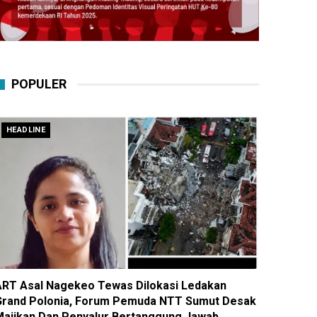
POPULER
HEADLINE
ART Asal Nagekeo Tewas Dilokasi Ledakan
Grand Polonia, Forum Pemuda NTT Sumut Desak
Majikan Dan Penyalur Bertanggung Jawab