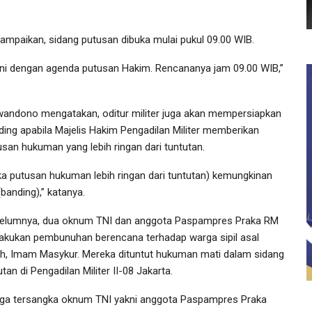
ampaikan, sidang putusan dibuka mulai pukul 09.00 WIB.
ini dengan agenda putusan Hakim. Rencananya jam 09.00 WIB,”
wandono mengatakan, oditur militer juga akan mempersiapkan
ding apabila Majelis Hakim Pengadilan Militer memberikan
usan hukuman yang lebih ringan dari tuntutan.
ika putusan hukuman lebih ringan dari tuntutan) kemungkinan
(banding),” katanya.
elumnya, dua oknum TNI dan anggota Paspampres Praka RM
akukan pembunuhan berencana terhadap warga sipil asal
h, Imam Masykur. Mereka dituntut hukuman mati dalam sidang
utan di Pengadilan Militer II-08 Jakarta.
iga tersangka oknum TNI yakni anggota Paspampres Praka