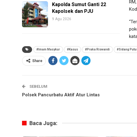
RM,
Kapolda Sumut Ganti 22
Kod
Kapolsek dan PJU
9 Agu 2026
“Te
pok
kat
#Imam Masykur
#Kasus
#Praka Riswandi
#Sidang Putu
Share
SEBELUM
Polsek Pancurbatu Aktif Atur Lintas
Baca Juga: