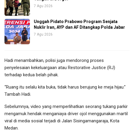
7 Agu 2026
Unggah Pidato Prabowo Program Senjata
Nuklir Iran, AYP dan AF Ditangkap Polda Jabar
7 Agu 2026
Hadi menambahkan, polisi juga mendorong proses
penyelesaian kekeluargaan atau Restorative Justice (RJ)
terhadap kedua belah pihak.
“Ruang itu selalu kita buka, tidak harus berujung ke meja hijau.”
Tambah Hadi.
Sebelumnya, video yang memperlihatkan seorang tukang parkir
mengamuk hendak menganiaya driver ojol menggunakan martil
viral di media sosial terjadi di Jalan Sisingamangaraja, Kota
Medan.