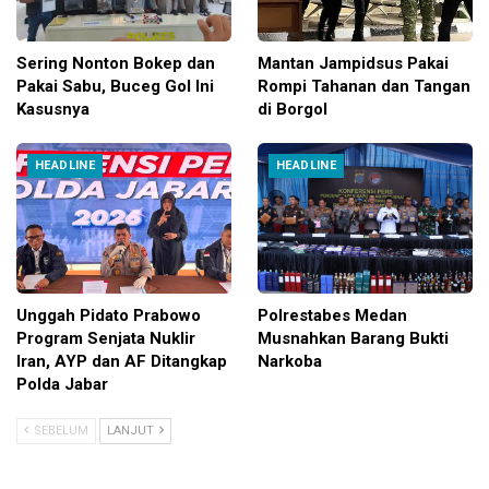
Sering Nonton Bokep dan
Mantan Jampidsus Pakai
Pakai Sabu, Buceg Gol Ini
Rompi Tahanan dan Tangan
Kasusnya
di Borgol
HEADLINE
HEADLINE
Unggah Pidato Prabowo
Polrestabes Medan
Program Senjata Nuklir
Musnahkan Barang Bukti
Iran, AYP dan AF Ditangkap
Narkoba
Polda Jabar
SEBELUM
LANJUT