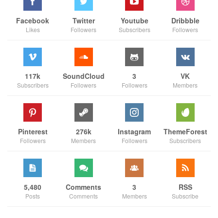
Facebook
Twitter
Youtube
Dribbble
Likes
Followers
Subscribers
Followers
117k
SoundCloud
3
VK
Subscribers
Followers
Followers
Members
Pinterest
276k
Instagram
ThemeForest
Followers
Members
Followers
Subscribers
5,480
Comments
3
RSS
Posts
Comments
Members
Subscribe