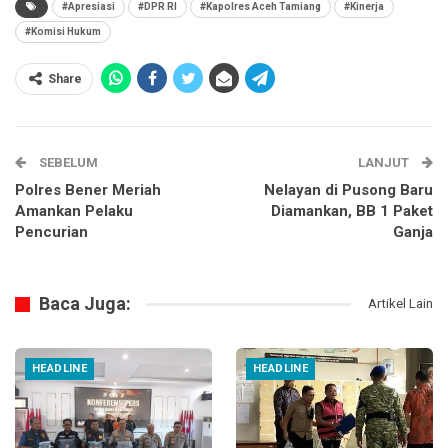
#Apresiasi
#DPR RI
#Kapolres Aceh Tamiang
#Kinerja
#Komisi Hukum
Share
SEBELUM
LANJUT
Polres Bener Meriah
Nelayan di Pusong Baru
Amankan Pelaku
Diamankan, BB 1 Paket
Pencurian
Ganja
Baca Juga:
Artikel Lain
HEADLINE
HEADLINE