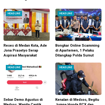
HEADLINE
HEADLINE
Reses di Medan Kota, Ade
Bongkar Online Scamming
Jona Prasetyo Serap
di Apartemen, 1 Pelaku
Aspirasi Masyarakat
Ditangkap Polda Sumut
HEADLINE
HEADLINE
Sebar Demo Agustus di
Kenalan di Medsos, Begitu
Medsos, Wanita Cantik
Jumpa Honda PCX dan