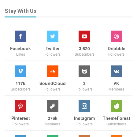
Stay With Us
Facebook
Twitter
3,620
Dribbble
Likes
Followers
Subscribers
Followers
117k
SoundCloud
3
VK
Subscribers
Followers
Followers
Members
Pinterest
276k
Instagram
ThemeForest
Followers
Members
Followers
Subscribers