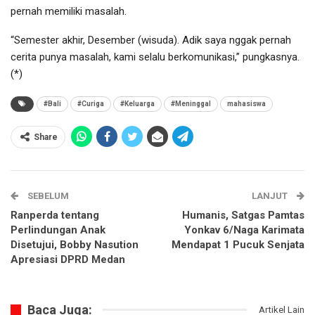
pernah memiliki masalah.
“Semester akhir, Desember (wisuda). Adik saya nggak pernah
cerita punya masalah, kami selalu berkomunikasi,” pungkasnya.
(*)
#Bali
#Curiga
#Keluarga
#Meninggal
mahasiswa
Share
SEBELUM
LANJUT
Ranperda tentang
Humanis, Satgas Pamtas
Perlindungan Anak
Yonkav 6/Naga Karimata
Disetujui, Bobby Nasution
Mendapat 1 Pucuk Senjata
Apresiasi DPRD Medan
Baca Juga:
Artikel Lain