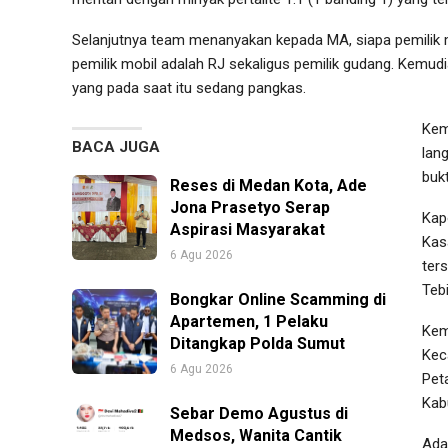
Selanjutnya team menanyakan kepada MA, siapa pemilik
pemilik mobil adalah RJ sekaligus pemilik gudang. Kem
yang pada saat itu sedang pangkas.
Kem
BACA JUGA
lan
buk
Reses di Medan Kota, Ade
Jona Prasetyo Serap
Kap
Aspirasi Masyarakat
Kas
6 Agu 2026
ter
Teb
Bongkar Online Scamming di
Apartemen, 1 Pelaku
Kem
Ditangkap Polda Sumut
Kec
6 Agu 2026
Pet
Kab
Sebar Demo Agustus di
Medsos, Wanita Cantik
Ada