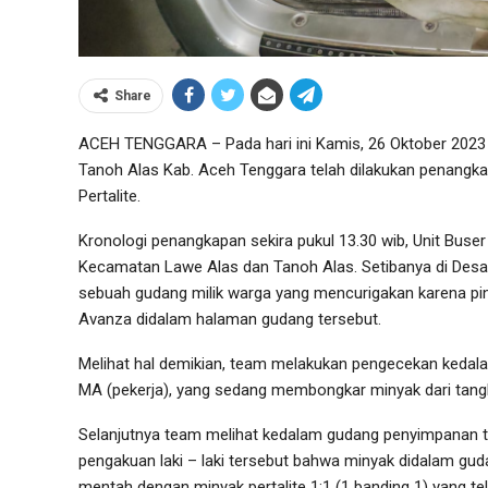
Share
ACEH TENGGARA – Pada hari ini Kamis, 26 Oktober 2023 
Tanoh Alas Kab. Aceh Tenggara telah dilakukan penangka
Pertalite.
Kronologi penangkapan sekira pukul 13.30 wib, Unit Buse
Kecamatan Lawe Alas dan Tanoh Alas. Setibanya di Des
sebuah gudang milik warga yang mencurigakan karena pin
Avanza didalam halaman gudang tersebut.
Melihat hal demikian, team melakukan pengecekan kedal
MA (pekerja), yang sedang membongkar minyak dari tangk
Selanjutnya team melihat kedalam gudang penyimpanan terd
pengakuan laki – laki tersebut bahwa minyak didalam g
mentah dengan minyak pertalite 1:1 (1 banding 1) yang tel