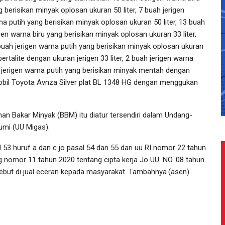
 berisikan minyak oplosan ukuran 50 liter, 7 buah jerigen
na putih yang berisikan minyak oplosan ukuran 50 liter, 13 buah
gen warna biru yang berisikan minyak oplosan ukuran 33 liter,
buah jerigen warna putih yang berisikan minyak oplosan ukuran
pertalite dengan ukuran jerigen 33 liter, 2 buah jerigen warna
uah jerigen warna putih yang berisikan minyak mentah dengan
Mobil Toyota Avnza Silver plat BL 1348 HG dengan menggukan
n Bakar Minyak (BBM) itu diatur tersendiri dalam Undang-
mi (UU Migas).
l 53 huruf a dan c jo pasal 54 dan 55 dari uu RI nomor 22 tahun
 nomor 11 tahun 2020 tentang cipta kerja Jo UU. NO. 08 tahun
ebut di jual eceran kepada masyarakat. Tambahnya.(asen)