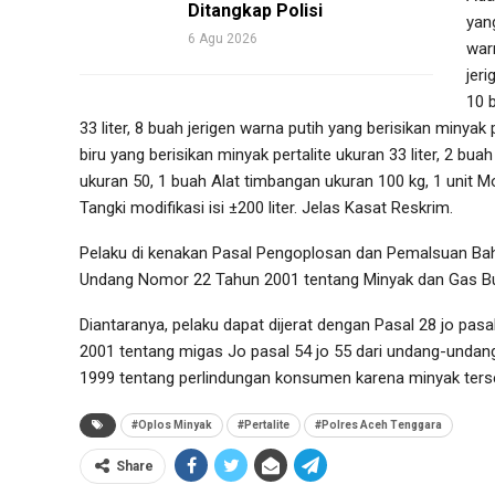
Ditangkap Polisi
yang
6 Agu 2026
war
jeri
10 
33 liter, 8 buah jerigen warna putih yang berisikan minyak 
biru yang berisikan minyak pertalite ukuran 33 liter, 2 b
ukuran 50, 1 buah Alat timbangan ukuran 100 kg, 1 unit 
Tangki modifikasi isi ±200 liter. Jelas Kasat Reskrim.
Pelaku di kenakan Pasal Pengoplosan dan Pemalsuan Baha
Undang Nomor 22 Tahun 2001 tentang Minyak dan Gas Bu
Diantaranya, pelaku dapat dijerat dengan Pasal 28 jo pasa
2001 tentang migas Jo pasal 54 jo 55 dari undang-undang
1999 tentang perlindungan konsumen karena minyak ters
#Oplos Minyak
#Pertalite
#Polres Aceh Tenggara
Share