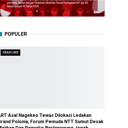
POPULER
HEADLINE
ART Asal Nagekeo Tewas Dilokasi Ledakan
Grand Polonia, Forum Pemuda NTT Sumut Desak
Majikan Dan Penyalur Bertanggung Jawab