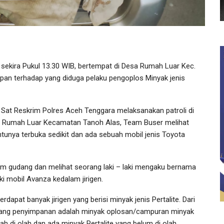
sekira Pukul 13.30 WIB, bertempat di Desa Rumah Luar Kec.
pan terhadap yang diduga pelaku pengoplos Minyak jenis
r Sat Reskrim Polres Aceh Tenggara melaksanakan patroli di
a Rumah Luar Kecamatan Tanoh Alas, Team Buser melihat
tunya terbuka sedikit dan ada sebuah mobil jenis Toyota
am gudang dan melihat seorang laki – laki mengaku bernama
i mobil Avanza kedalam jirigen.
apat banyak jirigen yang berisi minyak jenis Pertalite. Dari
udang penyimpanan adalah minyak oplosan/campuran minyak
ah di olah dan ada minyak Pertalite yang belum di olah.