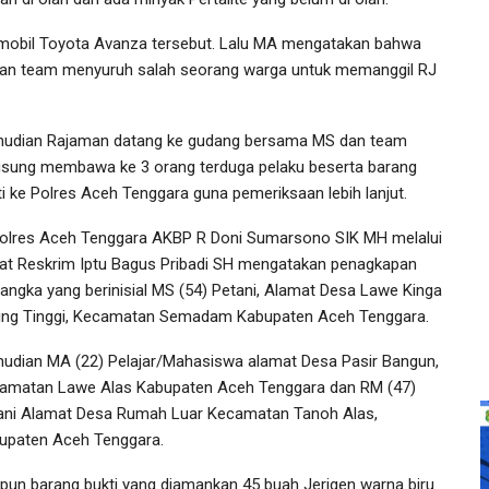
 mobil Toyota Avanza tersebut. Lalu MA mengatakan bahwa
udian team menyuruh salah seorang warga untuk memanggil RJ
udian Rajaman datang ke gudang bersama MS dan team
gsung membawa ke 3 orang terduga pelaku beserta barang
ti ke Polres Aceh Tenggara guna pemeriksaan lebih lanjut.
olres Aceh Tenggara AKBP R Doni Sumarsono SIK MH melalui
at Reskrim Iptu Bagus Pribadi SH mengatakan penagkapan
sangka yang berinisial MS (54) Petani, Alamat Desa Lawe Kinga
ing Tinggi, Kecamatan Semadam Kabupaten Aceh Tenggara.
udian MA (22) Pelajar/Mahasiswa alamat Desa Pasir Bangun,
amatan Lawe Alas Kabupaten Aceh Tenggara dan RM (47)
ani Alamat Desa Rumah Luar Kecamatan Tanoh Alas,
upaten Aceh Tenggara.
pun barang bukti yang diamankan 45 buah Jerigen warna biru