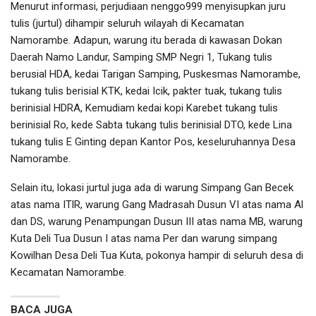
Menurut informasi, perjudiaan nenggo999 menyisupkan juru
tulis (jurtul) dihampir seluruh wilayah di Kecamatan
Namorambe. Adapun, warung itu berada di kawasan Dokan
Daerah Namo Landur, Samping SMP Negri 1, Tukang tulis
berusial HDA, kedai Tarigan Samping, Puskesmas Namorambe,
tukang tulis berisial KTK, kedai Icik, pakter tuak, tukang tulis
berinisial HDRA, Kemudiam kedai kopi Karebet tukang tulis
berinisial Ro, kede Sabta tukang tulis berinisial DTO, kede Lina
tukang tulis E Ginting depan Kantor Pos, keseluruhannya Desa
Namorambe.
Selain itu, lokasi jurtul juga ada di warung Simpang Gan Becek
atas nama ITlR, warung Gang Madrasah Dusun VI atas nama Al
dan DS, warung Penampungan Dusun III atas nama MB, warung
Kuta Deli Tua Dusun I atas nama Per dan warung simpang
Kowilhan Desa Deli Tua Kuta, pokonya hampir di seluruh desa di
Kecamatan Namorambe.
BACA JUGA