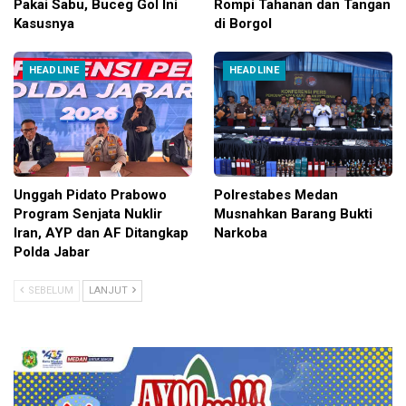
Pakai Sabu, Buceg Gol Ini
Rompi Tahanan dan Tangan
Kasusnya
di Borgol
HEADLINE
HEADLINE
Unggah Pidato Prabowo
Polrestabes Medan
Program Senjata Nuklir
Musnahkan Barang Bukti
Iran, AYP dan AF Ditangkap
Narkoba
Polda Jabar
SEBELUM
LANJUT