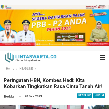
Home
HEADLINE
Peringatan HBN, Kombes Hadi: Kita
Kobarkan Tingkatkan Rasa Cinta Tanah Air!
HEADLINE
HUKUM
20 Des 2023
Redaksi