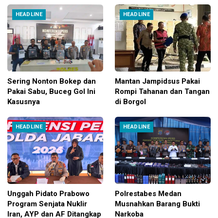
HEADLINE
HEADLINE
Sering Nonton Bokep dan
Mantan Jampidsus Pakai
Pakai Sabu, Buceg Gol Ini
Rompi Tahanan dan Tangan
Kasusnya
di Borgol
HEADLINE
HEADLINE
Unggah Pidato Prabowo
Polrestabes Medan
Program Senjata Nuklir
Musnahkan Barang Bukti
Iran, AYP dan AF Ditangkap
Narkoba