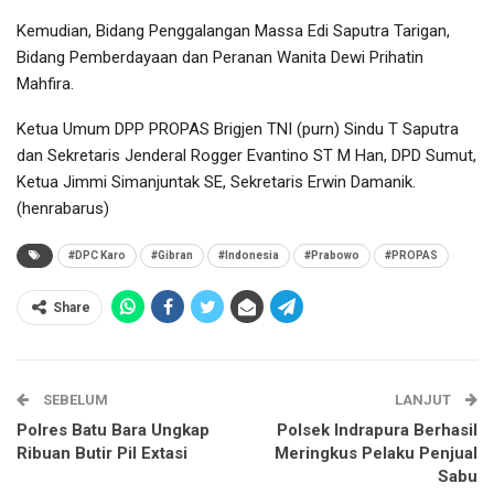
Kemudian, Bidang Penggalangan Massa Edi Saputra Tarigan,
Bidang Pemberdayaan dan Peranan Wanita Dewi Prihatin
Mahfira.
Ketua Umum DPP PROPAS Brigjen TNI (purn) Sindu T Saputra
dan Sekretaris Jenderal Rogger Evantino ST M Han, DPD Sumut,
Ketua Jimmi Simanjuntak SE, Sekretaris Erwin Damanik.
(henrabarus)
#DPC Karo
#Gibran
#Indonesia
#Prabowo
#PROPAS
Share
SEBELUM
LANJUT
Polres Batu Bara Ungkap
Polsek Indrapura Berhasil
Ribuan Butir Pil Extasi
Meringkus Pelaku Penjual
Sabu