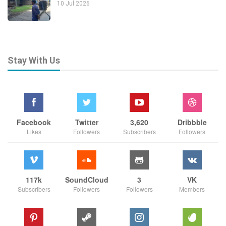
10 Jul 2026
Stay With Us
Facebook
Twitter
3,620
Dribbble
Likes
Followers
Subscribers
Followers
117k
SoundCloud
3
VK
Subscribers
Followers
Followers
Members