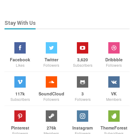
Stay With Us
Facebook
Twitter
3,620
Dribbble
Likes
Followers
Subscribers
Followers
117k
SoundCloud
3
VK
Subscribers
Followers
Followers
Members
Pinterest
276k
Instagram
ThemeForest
Followers
Members
Followers
Subscribers