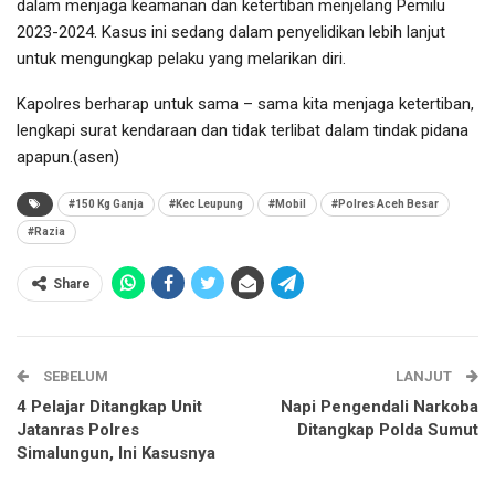
dalam menjaga keamanan dan ketertiban menjelang Pemilu
2023-2024. Kasus ini sedang dalam penyelidikan lebih lanjut
untuk mengungkap pelaku yang melarikan diri.
Kapolres berharap untuk sama – sama kita menjaga ketertiban,
lengkapi surat kendaraan dan tidak terlibat dalam tindak pidana
apapun.(asen)
#150 Kg Ganja
#Kec Leupung
#Mobil
#Polres Aceh Besar
#Razia
Share
SEBELUM
LANJUT
4 Pelajar Ditangkap Unit
Napi Pengendali Narkoba
Jatanras Polres
Ditangkap Polda Sumut
Simalungun, Ini Kasusnya