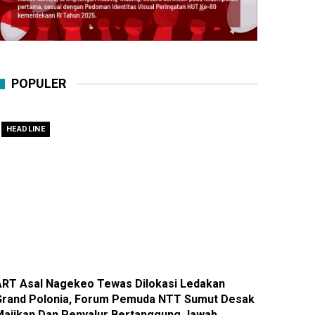
POPULER
HEADLINE
ART Asal Nagekeo Tewas Dilokasi Ledakan
Grand Polonia, Forum Pemuda NTT Sumut Desak
Majikan Dan Penyalur Bertanggung Jawab