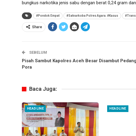
bungkus narkotika jenis sabu dengan berat 0,24 gram dan
#Pondok Empat
#Satnarkoba Polres Agara. #Kasus
#Trans
Share
SEBELUM
Pisah Sambut Kapolres Aceh Besar Disambut Pedan
Pora
Baca Juga:
HEADLINE
HEADLINE