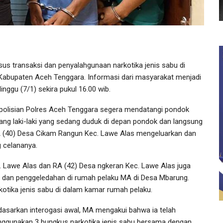
s transaksi dan penyalahgunaan narkotika jenis sabu di
abupaten Aceh Tenggara. Informasi dari masyarakat menjadi
nggu (7/1) sekira pukul 16.00 wib.
epolisian Polres Aceh Tenggara segera mendatangi pondok
orang laki-laki yang sedang duduk di depan pondok dan langsung
 (40) Desa Cikam Rangun Kec. Lawe Alas mengeluarkan dan
 celananya.
. Lawe Alas dan RA (42) Desa ngkeran Kec. Lawe Alas juga
an dan penggeledahan di rumah pelaku MA di Desa Mbarung.
otika jenis sabu di dalam kamar rumah pelaku.
dasarkan interogasi awal, MA mengakui bahwa ia telah
ggunakan 3 bungkus narkotika jenis sabu bersama dengan