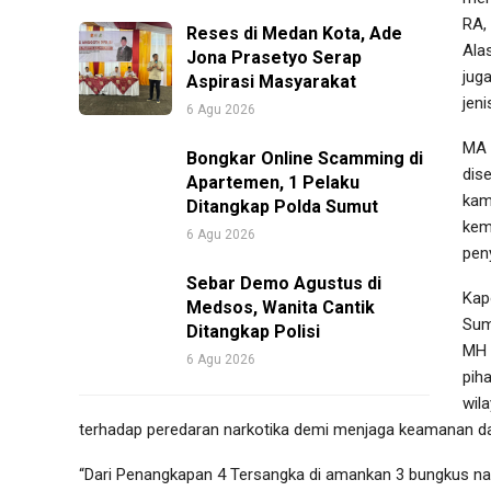
RA,
Reses di Medan Kota, Ade
Ala
Jona Prasetyo Serap
jug
Aspirasi Masyarakat
jen
6 Agu 2026
MA 
Bongkar Online Scamming di
dis
Apartemen, 1 Pelaku
kam
Ditangkap Polda Sumut
kem
6 Agu 2026
peny
Sebar Demo Agustus di
Kap
Medsos, Wanita Cantik
Sum
Ditangkap Polisi
MH 
6 Agu 2026
pih
wil
terhadap peredaran narkotika demi menjaga keamanan da
“Dari Penangkapan 4 Tersangka di amankan 3 bungkus nar