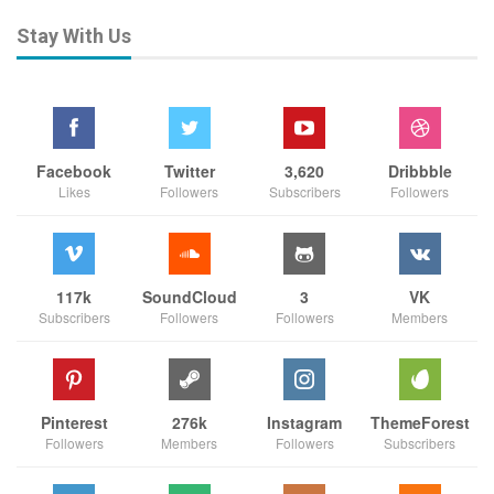
Stay With Us
Facebook
Twitter
3,620
Dribbble
Likes
Followers
Subscribers
Followers
117k
SoundCloud
3
VK
Subscribers
Followers
Followers
Members
Pinterest
276k
Instagram
ThemeForest
Followers
Members
Followers
Subscribers