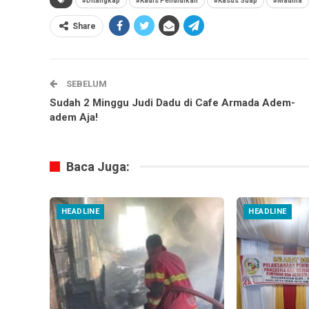
#Ditangkap
#Kadis Pendidikan
#Kasus Suap
#Madina
Share
SEBELUM
Sudah 2 Minggu Judi Dadu di Cafe Armada Adem-
adem Aja!
Baca Juga:
HEADLINE
HEADLINE