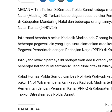
MEDAN – Tim Tipikor DitKrimsus Polda Sumut diduga me
Natal (Madina) DS. Terkait kasus dugaan suap seleksi P
di Kabupaten Mandailing Natal dan beberapa orang lainny
Natal. Kamis (04/01/24)
Informasi beredar,h selain Kadisdik Madina ada 7 orang l
beberapa pegawai lain yang juga turut diamankan atas k
Pegawai Pemerintah dengan Perjanjian Kerja (PPPK) di Ka
Info yang layak dipercaya ini mengatakan ada 8 orang yan
beberapa barang bukti termasuk uang tunai ditaksir nilain
Kabid Humas Polda Sumut Kombes Pol Hadi Wahyudi ketik
pukul 14.54 Wib membenarkan kasus Kadisdik Madina ter
Pemerintah dengan Perjanjian Kerja (PPPK) di Kabupaten 
Tipikor Ditreskrimsus Polda Sumut.
Kem
BACA JUGA
tur