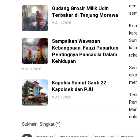
den
Gudang Grosir Milik Udin
sem
Terbakar di Tanjung Morawa
9 Agu 2026
Kom
kar
Sum
Sampaikan Wawasan
Kebangsaan, Fauzi Paparkan
kal
Pentingnya Pancasila Dalam
rek
Kehidupan
Seme
9 Agu 2026
dik
men
Kapolda Sumut Ganti 22
Kapolsek dan PJU
Ter
9 Agu 2026
Pem
Man
dulu
Sukhairi. Singkat.(*)