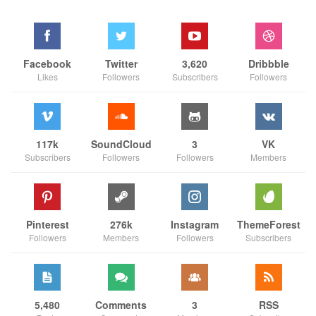
Facebook
Twitter
3,620
Dribbble
Likes
Followers
Subscribers
Followers
117k
SoundCloud
3
VK
Subscribers
Followers
Followers
Members
Pinterest
276k
Instagram
ThemeForest
Followers
Members
Followers
Subscribers
5,480
Comments
3
RSS