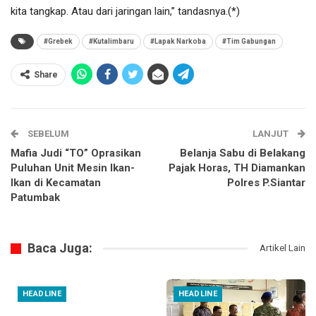
kita tangkap. Atau dari jaringan lain,” tandasnya.(*)
#Grebek
#Kutalimbaru
#Lapak Narkoba
#Tim Gabungan
Share
SEBELUM
LANJUT
Mafia Judi “TO” Oprasikan
Belanja Sabu di Belakang
Puluhan Unit Mesin Ikan-
Pajak Horas, TH Diamankan
Ikan di Kecamatan
Polres P.Siantar
Patumbak
Baca Juga:
Artikel Lain
HEADLINE
HEADLINE