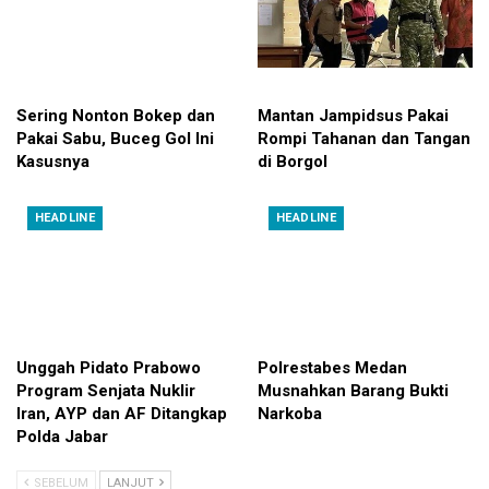
Sering Nonton Bokep dan
Mantan Jampidsus Pakai
Pakai Sabu, Buceg Gol Ini
Rompi Tahanan dan Tangan
Kasusnya
di Borgol
HEADLINE
HEADLINE
Unggah Pidato Prabowo
Polrestabes Medan
Program Senjata Nuklir
Musnahkan Barang Bukti
Iran, AYP dan AF Ditangkap
Narkoba
Polda Jabar
SEBELUM
LANJUT