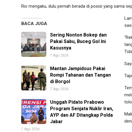
Rio mengaku, dulu pernah berada di posisi yang sama sep
Lan
BACA JUGA
sas
Sering Nonton Bokep dan
“Re
Pakai Sabu, Buceg Gol Ini
tan
Kasusnya
Tida
7 Agu 2026
Say
Mantan Jampidsus Pakai
Rompi Tahanan dan Tangan
Tapi
di Borgol
Tem
7 Agu 2026
mel
Unggah Pidato Prabowo
tol
Program Senjata Nuklir Iran,
Mal
AYP dan AF Ditangkap Polda
den
Jabar
7 Agu 2026