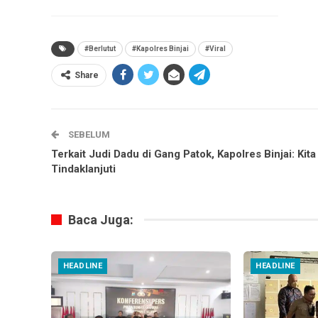
#Berlutut
#Kapolres Binjai
#Viral
Share
SEBELUM
Terkait Judi Dadu di Gang Patok, Kapolres Binjai: Kita
Tindaklanjuti
Baca Juga:
HEADLINE
HEADLINE