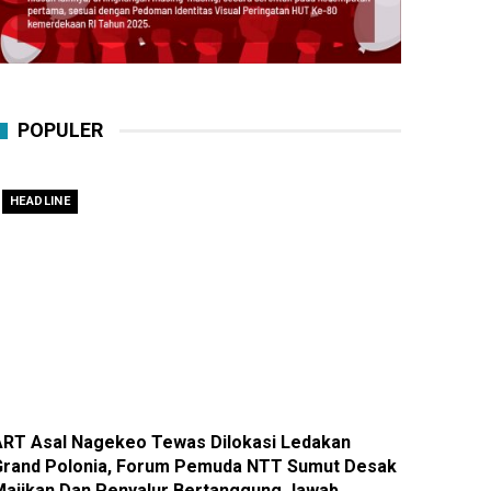
POPULER
HEADLINE
ART Asal Nagekeo Tewas Dilokasi Ledakan
Grand Polonia, Forum Pemuda NTT Sumut Desak
Majikan Dan Penyalur Bertanggung Jawab