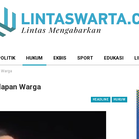
POLITIK
HUKUM
EKBIS
SPORT
EDUKASI
L
n Warga
adapan Warga
HEADLINE
HUKUM