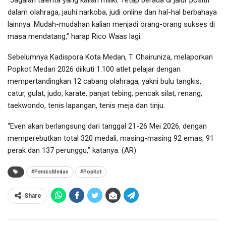
“Jagalah talenta yang kalian miliki. Tetap berada di jalur positif
dalam olahraga, jauhi narkoba, judi online dan hal-hal berbahaya
lainnya. Mudah-mudahan kalian menjadi orang-orang sukses di
masa mendatang,” harap Rico Waas lagi.
Sebelumnya Kadispora Kota Medan, T. Chairuniza, melaporkan
Popkot Medan 2026 diikuti 1.100 atlet pelajar dengan
mempertandingkan 12 cabang olahraga, yakni bulu tangkis,
catur, gulat, judo, karate, panjat tebing, pencak silat, renang,
taekwondo, tenis lapangan, tenis meja dan tinju.
“Even akan berlangsung dari tanggal 21-26 Mei 2026, dengan
memperebutkan total 320 medali, masing-masing 92 emas, 91
perak dan 137 perunggu,” katanya. (AR)
#PemkoMedan
#PopKot
Share