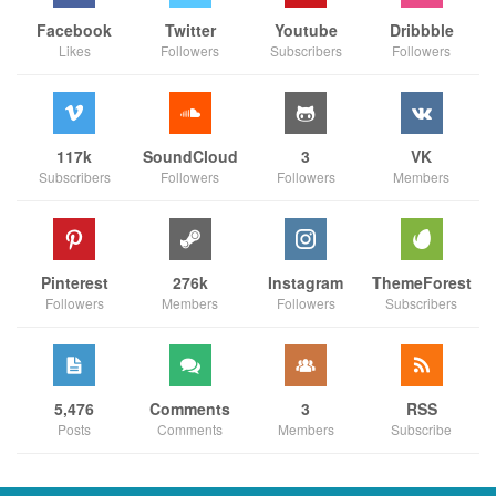
Facebook
Twitter
Youtube
Dribbble
Likes
Followers
Subscribers
Followers
117k
SoundCloud
3
VK
Subscribers
Followers
Followers
Members
Pinterest
276k
Instagram
ThemeForest
Followers
Members
Followers
Subscribers
5,476
Comments
3
RSS
Posts
Comments
Members
Subscribe