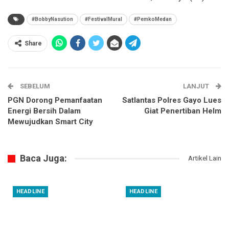
#BobbyNasution
#FestivalMural
#PemkoMedan
Share
SEBELUM
LANJUT
PGN Dorong Pemanfaatan
Satlantas Polres Gayo Lues
Energi Bersih Dalam
Giat Penertiban Helm
Mewujudkan Smart City
Baca Juga:
Artikel Lain
HEADLINE
HEADLINE