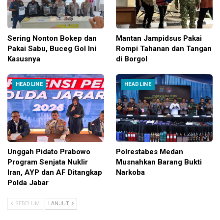
Sering Nonton Bokep dan
Mantan Jampidsus Pakai
Pakai Sabu, Buceg Gol Ini
Rompi Tahanan dan Tangan
Kasusnya
di Borgol
HEADLINE
HEADLINE
Unggah Pidato Prabowo
Polrestabes Medan
Program Senjata Nuklir
Musnahkan Barang Bukti
Iran, AYP dan AF Ditangkap
Narkoba
Polda Jabar
SEBELUM
LANJUT