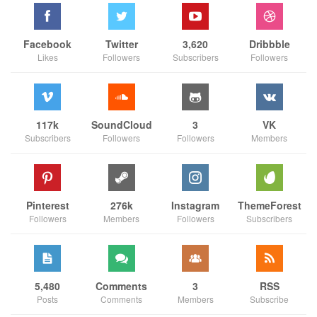
Facebook
Twitter
3,620
Dribbble
Likes
Followers
Subscribers
Followers
117k
SoundCloud
3
VK
Subscribers
Followers
Followers
Members
Pinterest
276k
Instagram
ThemeForest
Followers
Members
Followers
Subscribers
5,480
Comments
3
RSS
Posts
Comments
Members
Subscribe