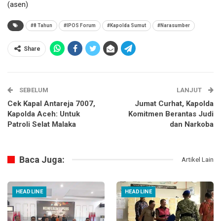
(asen)
#8 Tahun
#IPOS Forum
#Kapolda Sumut
#Narasumber
Share
SEBELUM
LANJUT
Cek Kapal Antareja 7007,
Jumat Curhat, Kapolda
Kapolda Aceh: Untuk
Komitmen Berantas Judi
Patroli Selat Malaka
dan Narkoba
Baca Juga:
Artikel Lain
HEADLINE
HEADLINE